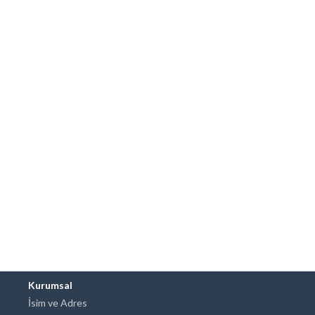
Kurumsal
İsim ve Adres