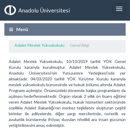
Anadolu Üniversitesi
Menü
Adalet Meslek Yüksekokulu
Genel Bilgi
Adalet Meslek Yüksekokulu, 10/10/2019 tarihli YÖK Genel
Kurulu kararıyla kurulmuştur. Adalet Meslek Yüksekokulu,
Anadolu Üniversitesi’nin Yunusemre Yerleşkesi’nde yer
almaktadır. 04/03/2020 tarihli YÖK Yürütme Kurulu kararıyla
meslek yüksekokulu bünyesinde ve hukuk bölümü altında Adalet
Programı açılmıştır. Önümüzdeki dönemde başka programların da
açılması hedeflenmektedir. Örgün olarak 2 yıllık ön lisans eğitimi
veren Adalet Meslek Yüksekokulu, hukuk hizmetleri sektöründe
özellikle Adalet Bakanlığı’nın merkez teşkilatını oluşturan çeşitli
birimler ile adliyelerde, diğer yargı mercilerinde, noterlik ve
avukatlık bürolarında ihtiyaç duyulan nitelikli ara insan gücünün
yetiştirilmesini amaç edinmiştir.