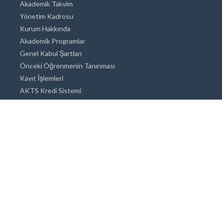
Akademik Takvim
Yönetim Kadrosu
Kurum Hakkında
Akademik Programlar
Genel Kabul Şartları
Önceki Öğrenmenin Tanınması
Kayıt İşlemleri
AKTS Kredi Sistemi
Akademik Danışmanlık
Akademik Programlar
Doktora / Sanatta Yeterlik
Yüksek Lisans
Lisans
Önlisans
Açık ve Uzaktan Eğitim Sistemi
Öğrenci İçin Bilgi
Şehirde Yaşam
Konaklama