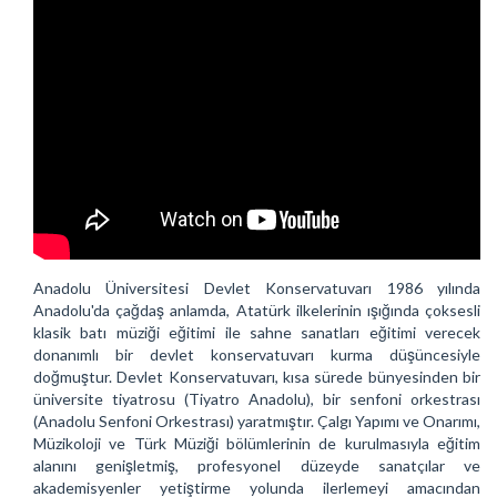
Anadolu Üniversitesi Devlet Konservatuvarı 1986 yılında
Anadolu'da çağdaş anlamda, Atatürk ilkelerinin ışığında çoksesli
klasik batı müziği eğitimi ile sahne sanatları eğitimi verecek
donanımlı bir devlet konservatuvarı kurma düşüncesiyle
doğmuştur. Devlet Konservatuvarı, kısa sürede bünyesinden bir
üniversite tiyatrosu (Tiyatro Anadolu), bir senfoni orkestrası
(Anadolu Senfoni Orkestrası) yaratmıştır. Çalgı Yapımı ve Onarımı,
Müzikoloji ve Türk Müziği bölümlerinin de kurulmasıyla eğitim
alanını genişletmiş, profesyonel düzeyde sanatçılar ve
akademisyenler yetiştirme yolunda ilerlemeyi amacından