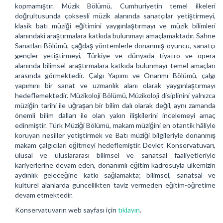
kopmamıştır. Müzik Bölümü, Cumhuriyetin temel ilkeleri
doğrultusunda çoksesli müzik alanında sanatçılar yetiştirmeyi,
klasik batı müziği eğitimini yaygınlaştırmayı ve müzik bilimleri
alanındaki araştırmalara katkıda bulunmayı amaçlamaktadır. Sahne
Sanatları Bölümü, çağdaş yöntemlerle donanmış oyuncu, sanatçı
gençler yetiştirmeyi, Türkiye ve dünyada tiyatro ve opera
alanında bilimsel araştırmalara katkıda bulunmayı temel amaçları
arasında görmektedir. Çalgı Yapımı ve Onarımı Bölümü, çalgı
yapımını bir sanat ve uzmanlık alanı olarak yaygınlaştırmayı
hedeflemektedir. Müzikoloji Bölümü, Müzikoloji disiplinini yalnızca
müziğin tarihi ile uğraşan bir bilim dalı olarak değil, aynı zamanda
önemli bilim dalları ile olan yakın ilişkilerini incelemeyi amaç
edinmiştir. Türk Müziği Bölümü, makam müziğini en otantik hâliyle
koruyan nesiller yetiştirmek ve Batı müziği bilgileriyle donanmış
makam çalgıcıları eğitmeyi hedeflemiştir. Devlet Konservatuvarı,
ulusal ve uluslararası bilimsel ve sanatsal faaliyetleriyle
kariyerlerine devam eden, donanımlı eğitim kadrosuyla ülkemizin
aydınlık geleceğine katkı sağlamakta; bilimsel, sanatsal ve
kültürel alanlarda güncellikten taviz vermeden eğitim-öğretime
devam etmektedir.
Konservatuvarın web sayfası için
tıklayın
.