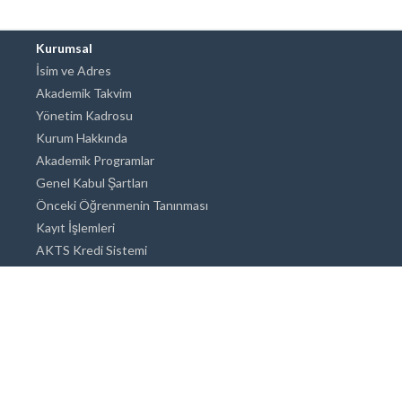
Kurumsal
İsim ve Adres
Akademik Takvim
Yönetim Kadrosu
Kurum Hakkında
Akademik Programlar
Genel Kabul Şartları
Önceki Öğrenmenin Tanınması
Kayıt İşlemleri
AKTS Kredi Sistemi
Akademik Danışmanlık
Akademik Programlar
Doktora / Sanatta Yeterlik
Yüksek Lisans
Lisans
Önlisans