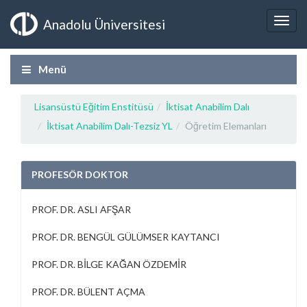
Anadolu Üniversitesi
Menü
Lisansüstü Eğitim Enstitüsü
İktisat Anabilim Dalı
İktisat Anabilim Dalı-Tezsiz YL
Öğretim Elemanları
PROFESÖR DOKTOR
PROF. DR. ASLI AFŞAR
PROF. DR. BENGÜL GÜLÜMSER KAYTANCI
PROF. DR. BİLGE KAĞAN ÖZDEMİR
PROF. DR. BÜLENT AÇMA