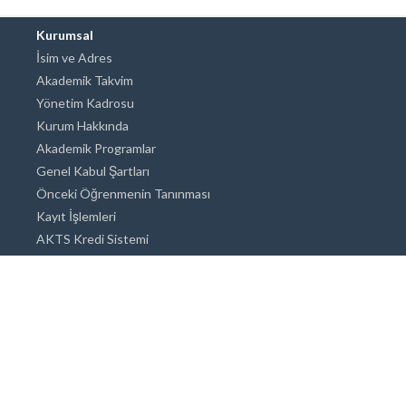
Kurumsal
İsim ve Adres
Akademik Takvim
Yönetim Kadrosu
Kurum Hakkında
Akademik Programlar
Genel Kabul Şartları
Önceki Öğrenmenin Tanınması
Kayıt İşlemleri
AKTS Kredi Sistemi
Akademik Danışmanlık
Akademik Programlar
Doktora / Sanatta Yeterlik
Yüksek Lisans
Lisans
Önlisans
Açık ve Uzaktan Eğitim Sistemi