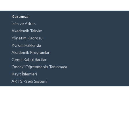
Kurumsal
İsim ve Adres
Akademik Takvim
Yönetim Kadrosu
Kurum Hakkında
Akademik Programlar
Genel Kabul Şartları
Önceki Öğrenmenin Tanınması
Kayıt İşlemleri
AKTS Kredi Sistemi
Akademik Danışmanlık
Akademik Programlar
Doktora / Sanatta Yeterlik
Yüksek Lisans
Lisans
Önlisans