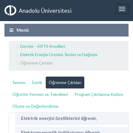
Anadolu Üniversitesi
Menü
Dersler - AKTS Kredileri
Elektrik Enerjisi Üretimi, İletimi ve Dağıtımı
Öğrenme Çıktıları
Tanıtım
İçerik
Öğrenme Çıktıları
Öğretim Yöntem ve Teknikleri
Program Çıktılarına Katkısı
Ölçme ve Değerlendirme
Elektrik enerjisi özelliklerini öğrenir,
Elektromanyetik indüksiyonu öğrenir.