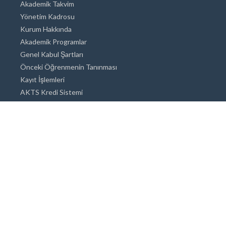
Akademik Takvim
Yönetim Kadrosu
Kurum Hakkında
Akademik Programlar
Genel Kabul Şartları
Önceki Öğrenmenin Tanınması
Kayıt İşlemleri
AKTS Kredi Sistemi
Akademik Danışmanlık
Akademik Programlar
Doktora / Sanatta Yeterlik
Yüksek Lisans
Lisans
Önlisans
Açık ve Uzaktan Eğitim Sistemi
Öğrenci İçin Bilgi
Şehirde Yaşam
Konaklama