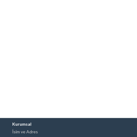
Kurumsal
İsim ve Adres