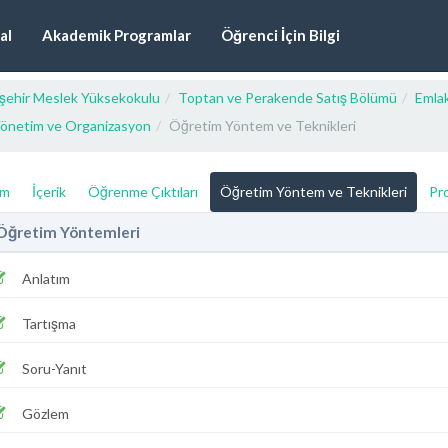
al
Akademik Programlar
Öğrenci İçin Bilgi
işehir Meslek Yüksekokulu
Toptan ve Perakende Satış Bölümü
Emla
önetim ve Organizasyon
Öğretim Yöntem ve Teknikleri
ım
İçerik
Öğrenme Çıktıları
Öğretim Yöntem ve Teknikleri
Pro
Öğretim Yöntemleri
Anlatım
Tartışma
Soru-Yanıt
Gözlem