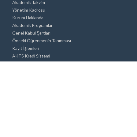
Akademik Takvim
Yönetim Kadrosu
Kurum Hakkında
Akademik Programlar
Genel Kabul Şartları
Önceki Öğrenmenin Tanınması
Kayıt İşlemleri
AKTS Kredi Sistemi
Akademik Danışmanlık
Akademik Programlar
Doktora / Sanatta Yeterlik
Yüksek Lisans
Lisans
Önlisans
Açık ve Uzaktan Eğitim Sistemi
Öğrenci İçin Bilgi
Şehirde Yaşam
Konaklama