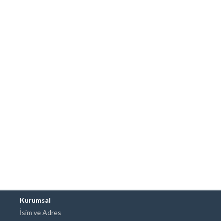
Kurumsal
İsim ve Adres