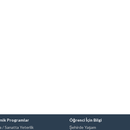
mik Programlar
Öğrenci İçin Bilgi
 / Sanatta Yeterlik
Şehirde Yaşam