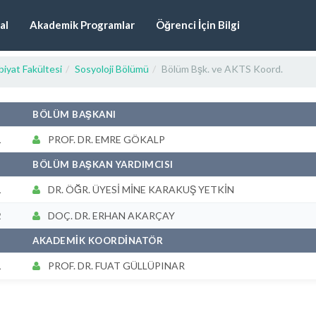
al
Akademik Programlar
Öğrenci İçin Bilgi
iyat Fakültesi
Sosyoloji Bölümü
Bölüm Bşk. ve AKTS Koord.
#
BÖLÜM BAŞKANI
1
PROF. DR. EMRE GÖKALP
#
BÖLÜM BAŞKAN YARDIMCISI
1
DR. ÖĞR. ÜYESİ MİNE KARAKUŞ YETKİN
2
DOÇ. DR. ERHAN AKARÇAY
#
AKADEMİK KOORDİNATÖR
1
PROF. DR. FUAT GÜLLÜPINAR