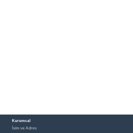
Kurumsal
İsim ve Adres