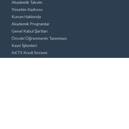
Akademik Takvim
Yönetim Kadrosu
Kurum Hakkında
Akademik Programlar
Genel Kabul Şartları
Önceki Öğrenmenin Tanınması
Kayıt İşlemleri
AKTS Kredi Sistemi
Akademik Danışmanlık
Akademik Programlar
Doktora / Sanatta Yeterlik
Yüksek Lisans
Lisans
Önlisans
Açık ve Uzaktan Eğitim Sistemi
Öğrenci İçin Bilgi
Şehirde Yaşam
Konaklama