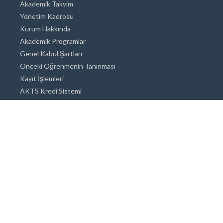
Akademik Takvim
Yönetim Kadrosu
Kurum Hakkında
Akademik Programlar
Genel Kabul Şartları
Önceki Öğrenmenin Tanınması
Kayıt İşlemleri
AKTS Kredi Sistemi
Akademik Danışmanlık
Akademik Programlar
Doktora / Sanatta Yeterlik
Yüksek Lisans
Lisans
Önlisans
Açık ve Uzaktan Eğitim Sistemi
Öğrenci İçin Bilgi
Şehirde Yaşam
Konaklama