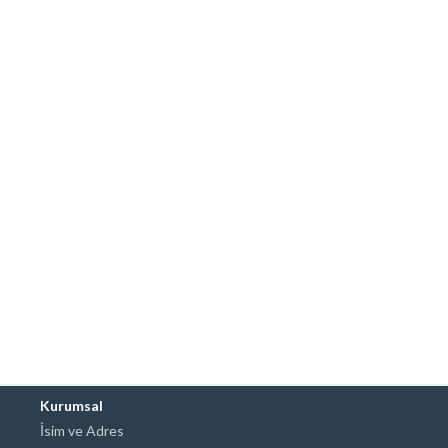
Kurumsal
İsim ve Adres