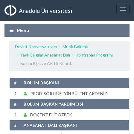
Anadolu Üniversitesi
Menü
Devlet Konservatuvarı
Müzik Bölümü
Yaylı Çalgılar Anasanat Dalı
Kontrabas Programı
Bölüm Bşk. ve AKTS Koord.
#
BÖLÜM BAŞKANI
1
PROFESÖR HÜSEYİN BÜLENT AKDENİZ
#
BÖLÜM BAŞKAN YARDIMCISI
1
DOÇENT ELİF ÖZBEK
#
ANASANAT DALI BAŞKANI