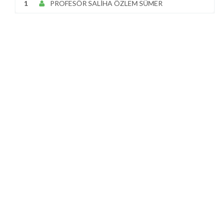
1
PROFESÖR SALİHA ÖZLEM SÜMER