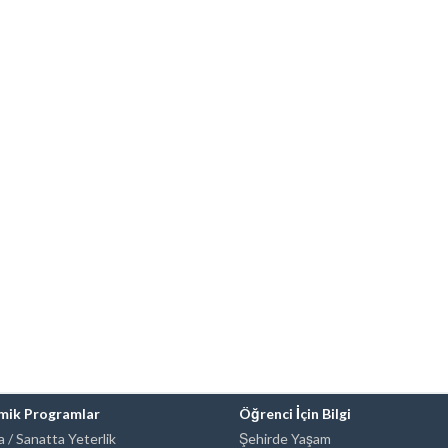
mik Programlar
Öğrenci İçin Bilgi
 / Sanatta Yeterlik
Şehirde Yaşam