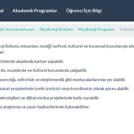
al
Akademik Programlar
Öğrenci İçin Bilgi
let Konservatuvarı
Müzikoloji Bölümü
Müzikoloji Programı
İstihda
oji Bölümü mezunları, müziği tarihsel, kültürel ve kuramsal boyutlarıyla ele a
ar;
itelerde akademik kariyer yapabilir,
rde, müzelerde ve kültürel kurumlarda çalışabilir,
yıncılığı, editörlük ve eleştirmenlik gibi medya alanlarında yer alabilir,
sanat projelerinde içerik üreticisi veya koordinatör olarak görev alabilir,
knolojileri ve dijital medya projelerinde katkı sunabilir,
z araştırma ve yayın faaliyetlerinde bulunabilirler.