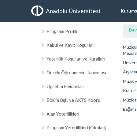
Anadolu Üniversitesi
Kurums
Dev
Program Profili
Kabul ve Kayıt Koşulları
Müzikol
Mezunl
Yeterlilik Koşulları ve Kuralları
Ünivers
Arşivle
Önceki Öğrenmenin Tanınması
Müzik ya
Öğretim Elemanları
Kültür-
Müzik te
Bölüm Bşk. ve AKTS Koord.
Bağımsı
Alan Yeterlilikleri
Program Yeterlilikleri (Çıktıları)