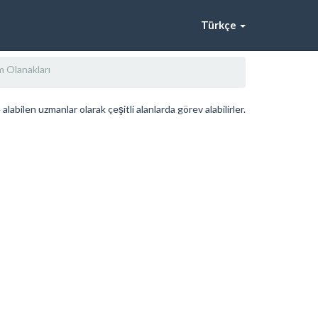
Türkçe
m Olanakları
labilen uzmanlar olarak çeşitli alanlarda görev alabilirler.