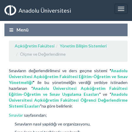
Anadolu Üniversitesi
Menü
Açıköğretim Fakültesi
Yönetim Bilişim Sistemleri
Ölçme ve Değerlendirme
Sınavların değerlendirilmesi ve ders geçme sistemi
"
Anadolu
Üniversitesi Açıköğretim Fakültesi Eğitim-Öğretim ve Sınav
Yönetmeliği
"
ile bu yönetmeliğin verdiği yetkiye istinaden
hazırlanan
“
Anadolu Üniversitesi Açıköğretim Fakültesi
Eğitim-Öğretim ve Sınav Uygulama Esasları
”
ve
“
Anadolu
Üniversitesi Açıköğretim Fakültesi Öğrenci Değerlendirme
Sistemi Esasları
”
na göre belirlenir.
Sınavlar
sayfasından;
Sınavların nasıl yapıldığı ve organizasyonu,