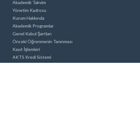
Akademik Takvim
Yönetim Kadrosu
Kurum Hakkında
Akademik Programlar
Genel Kabul Şartları
Önceki Öğrenmenin Tanınması
Kayıt İşlemleri
AKTS Kredi Sistemi
Akademik Danışmanlık
Akademik Programlar
Doktora / Sanatta Yeterlik
Yüksek Lisans
Lisans
Önlisans
Açık ve Uzaktan Eğitim Sistemi
Öğrenci İçin Bilgi
Şehirde Yaşam
Konaklama