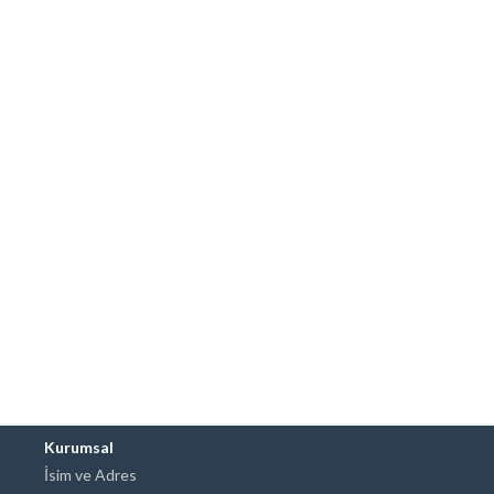
Kurumsal
İsim ve Adres