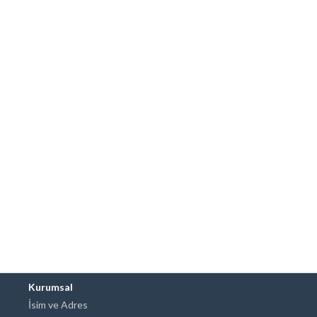
Kurumsal
İsim ve Adres