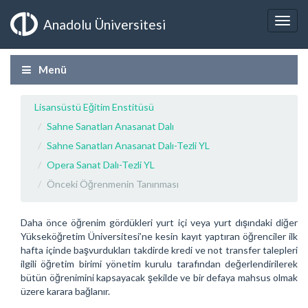
Anadolu Üniversitesi
Menü
Lisansüstü Eğitim Enstitüsü
Sahne Sanatları Anasanat Dalı
Sahne Sanatları Anasanat Dalı-Tezli YL
Opera Sanat Dalı-Tezli YL
Önceki Öğrenmenin Tanınması
Daha önce öğrenim gördükleri yurt içi veya yurt dışındaki diğer
Yükseköğretim Üniversitesi’ne kesin kayıt yaptıran öğrenciler ilk
hafta içinde başvurdukları takdirde kredi ve not transfer talepleri
ilgili öğretim birimi yönetim kurulu tarafından değerlendirilerek
bütün öğrenimini kapsayacak şekilde ve bir defaya mahsus olmak
üzere karara bağlanır.