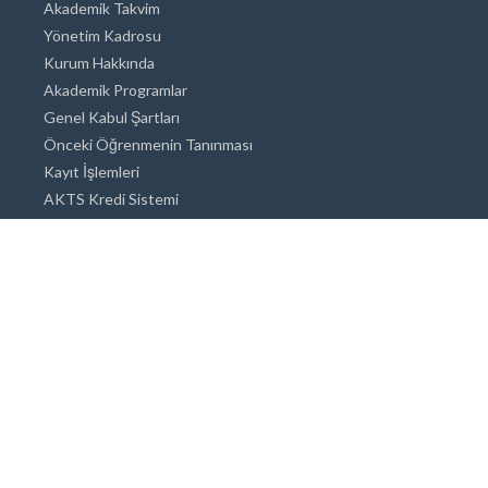
Akademik Takvim
Yönetim Kadrosu
Kurum Hakkında
Akademik Programlar
Genel Kabul Şartları
Önceki Öğrenmenin Tanınması
Kayıt İşlemleri
AKTS Kredi Sistemi
Akademik Danışmanlık
Akademik Programlar
Doktora / Sanatta Yeterlik
Yüksek Lisans
Lisans
Önlisans
Açık ve Uzaktan Eğitim Sistemi
Öğrenci İçin Bilgi
Şehirde Yaşam
Konaklama