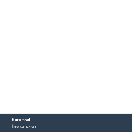
Kurumsal
İsim ve Adres