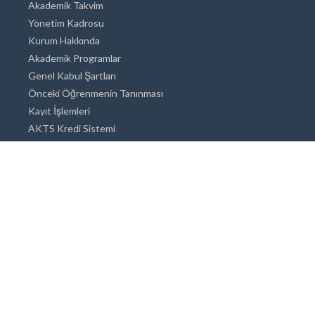
Akademik Takvim
Yönetim Kadrosu
Kurum Hakkında
Akademik Programlar
Genel Kabul Şartları
Önceki Öğrenmenin Tanınması
Kayıt İşlemleri
AKTS Kredi Sistemi
Akademik Danışmanlık
Akademik Programlar
Doktora / Sanatta Yeterlik
Yüksek Lisans
Lisans
Önlisans
Açık ve Uzaktan Eğitim Sistemi
Öğrenci İçin Bilgi
Şehirde Yaşam
Konaklama