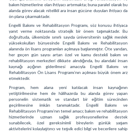
bakım hizmetlerine olan ihtiyacı artırmakta; buna paralel olarak bu
alanda görev alacak nitelikli ara insan gücüne duyulan ihtiyacı da
ön plana çıkarmaktadır.
Engelli Bakımı ve Rehabilitasyon Programı, söz konusu ihtiyaca
yanıt verme noktasında stratejik bir önem taşımaktadır. Bu
doğrultuda, ülkemizde sınırlı sayıda üniversitenin sağlık meslek
yüksekokulları bünyesinde Engelli Bakımı ve Rehabilitasyon
alanında ön lisans programları açılmaya başlanmıştır. Öte yandan,
her geçen gün sayısı artan özel ve kamu destekli bakım ve
rehabilitasyon merkezleri dikkate alındığında, bu alandaki insan
kaynağı açığının giderilmesi amacıyla Engelli Bakımı ve
Rehabilitasyon Ön Lisans Programı’nın açılması büyük önem arz
etmektedir.
Program, hem alana yeni katılacak insan kaynağının
yetiştirilmesine hem de hâlihazırda bu alanda görev yapan
personelin sistematik ve standart bir eğitim sürecinden
geçirilmesine imkân tanımaktadır. Engelli Bakımı ve
Rehabilitasyon Programı’nın temel amacı; bakım ve rehabilitasyon
hizmetlerinde uzman sağlık profesyonellerine destek
sunabilecek, özel gereksinimli bireylerin günlük yaşam
aktivitelerini kolaylaştırıcı ve teşvik edici bilgi ve becerilere sahip