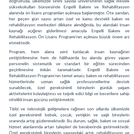
doğrultuda, ülkemizde sınırlı sayıda üniversitenin sağlık meslek
yüksekokulları bünyesinde Engelli Bakımı ve Rehabilitasyon
alanında ön lisans programları açılmaya başlanmıştır. Öte yandan,
her geçen gün sayısı artan özel ve kamu destekli bakım ve
rehabilitasyon merkezleri dikkate alındığında, bu alandaki insan
kaynağı açığının giderilmesi amacıyla Engelli Bakımı ve
Rehabilitasyon Ön Lisans Programı’nın açılması büyük önem arz
etmektedir.
Program, hem alana yeni katılacak insan kaynağının
yetiştirilmesine hem de hâlihazırda bu alanda görev yapan
personelin sistematik ve standart bir eğitim sürecinden
geçirilmesine imkân tanımaktadır. Engelli Bakımı ve
Rehabilitasyon Programı’nın temel amacı; bakım ve rehabilitasyon
hizmetlerinde uzman sağlık profesyonellerine destek
sunabilecek, özel gereksinimli bireylerin günlük yaşam
aktivitelerini kolaylaştırıcı ve teşvik edici bilgi ve becerilere sahip
nitelikli insan gücünü yetiştirmektir.
Tıbbi ve teknolojik gelişmelere rağmen son yıllarda ülkemizde
özel gereksinimli bebek, çocuk, yetişkin ve yaşlı bireylerin
oranında artış gözlenmektedir. Bu durum, sağlık, bakım ve sosyal
hizmet alanlarında artan talepleri de beraberinde getirmektedir.
Özel gereksinimli bireylerin sayısındaki artış, rehabilitasyon ve