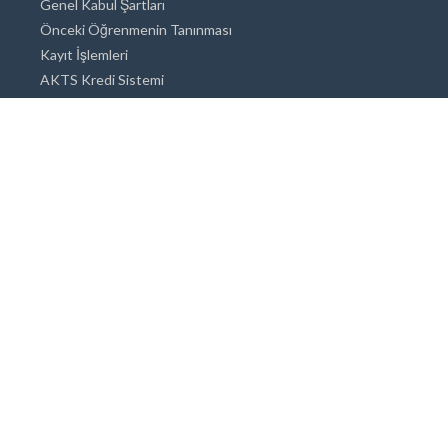
Genel Kabul Şartları
Önceki Öğrenmenin Tanınması
Kayıt İşlemleri
AKTS Kredi Sistemi
Akademik Danışmanlık
Akademik Programlar
Doktora / Sanatta Yeterlik
Yüksek Lisans
Lisans
Önlisans
Açık ve Uzaktan Eğitim Sistemi
Öğrenci İçin Bilgi
Şehirde Yaşam
Konaklama
Beslenme Olanakları
Tıbbi Olanaklar
Engelli Öğrenci Olanakları
Sigorta