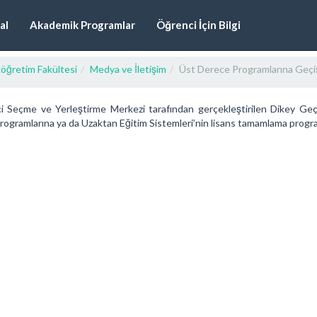
al
Akademik Programlar
Öğrenci İçin Bilgi
öğretim Fakültesi
Medya ve İletişim
Üst Derece Programlarına Geçi
 Seçme ve Yerleştirme Merkezi tarafından gerçekleştirilen Dikey Geçiş S
programlarına ya da Uzaktan Eğitim Sistemleri’nin lisans tamamlama progra