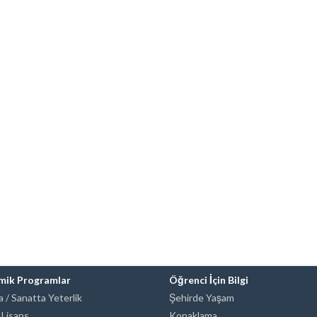
mik Programlar
Öğrenci İçin Bilgi
 / Sanatta Yeterlik
Şehirde Yaşam
 Lisans
Konaklama