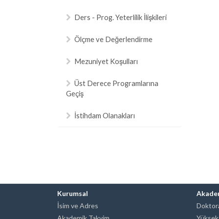
Ders - Prog. Yeterlilik İlişkileri
Ölçme ve Değerlendirme
Mezuniyet Koşulları
Üst Derece Programlarına
Geçiş
İstihdam Olanakları
Kurumsal
Akade
İsim ve Adres
Doktora
Akademik Takvim
Yüksek