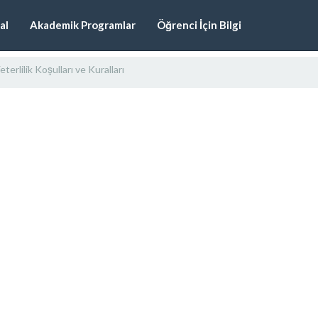
al
Akademik Programlar
Öğrenci İçin Bilgi
eterlilik Koşulları ve Kuralları