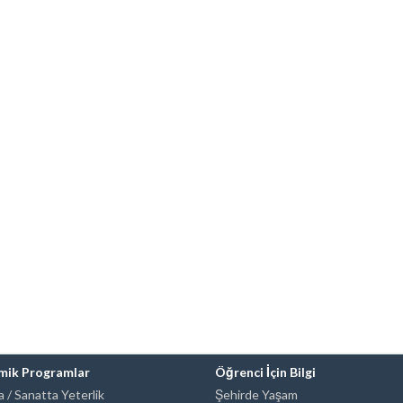
mik Programlar
Öğrenci İçin Bilgi
 / Sanatta Yeterlik
Şehirde Yaşam