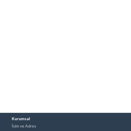
Kurumsal
İsim ve Adres