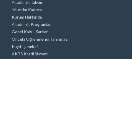
Akademik Takvim
Yönetim Kadrosu
Kurum Hakkında
Akademik Programlar
Genel Kabul Şartları
Önceki Öğrenmenin Tanınması
Kayıt İşlemleri
AKTS Kredi Sistemi
Akademik Danışmanlık
Akademik Programlar
Doktora / Sanatta Yeterlik
Yüksek Lisans
Lisans
Önlisans
Açık ve Uzaktan Eğitim Sistemi
Öğrenci İçin Bilgi
Şehirde Yaşam
Konaklama