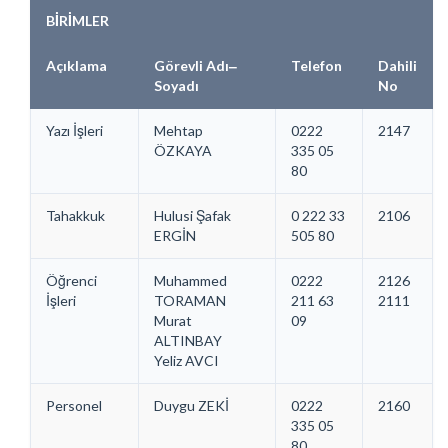
BİRİMLER
Açıklama
Görevli Adı‒
Telefon
Dahili
Soyadı
No
Yazı İşleri
Mehtap
0222
2147
ÖZKAYA
335 05
80
Tahakkuk
Hulusi Şafak
0 222 33
2106
ERGİN
505 80
Öğrenci
Muhammed
0222
2126
İşleri
TORAMAN
211 63
2111
Murat
09
ALTINBAY
Yeliz AVCI
Personel
Duygu ZEKİ
0222
2160
335 05
80