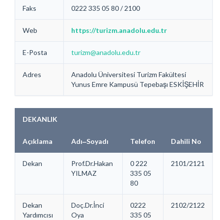
Faks
0222 335 05 80 / 2100
Web
https://turizm.anadolu.edu.tr
E-Posta
turizm@anadolu.edu.tr
Adres
Anadolu Üniversitesi Turizm Fakültesi
Yunus Emre Kampusü Tepebaşı ESKİŞEHİR
DEKANLIK
Açıklama
Adı‒Soyadı
Telefon
Dahili No
Dekan
Prof.Dr.Hakan
0 222
2101/2121
YILMAZ
335 05
80
Dekan
Doç.Dr.İnci
0222
2102/2122
Yardımcısı
Oya
335 05