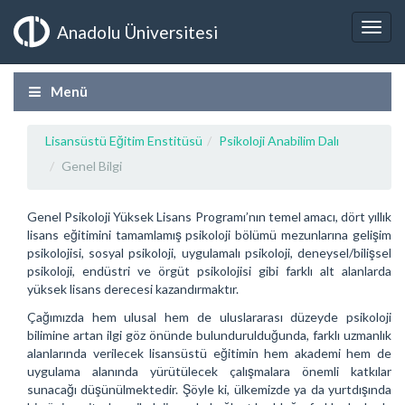
Anadolu Üniversitesi
Menü
Lisansüstü Eğitim Enstitüsü
Psikoloji Anabilim Dalı
Genel Bilgi
Genel Psikoloji Yüksek Lisans Programı’nın temel amacı, dört yıllık
lisans eğitimini tamamlamış psikoloji bölümü mezunlarına gelişim
psikolojisi, sosyal psikoloji, uygulamalı psikoloji, deneysel/bilişsel
psikoloji, endüstri ve örgüt psikolojisi gibi farklı alt alanlarda
yüksek lisans derecesi kazandırmaktır.
Çağımızda hem ulusal hem de uluslararası düzeyde psikoloji
bilimine artan ilgi göz önünde bulundurulduğunda, farklı uzmanlık
alanlarında verilecek lisansüstü eğitimin hem akademi hem de
uygulama alanında yürütülecek çalışmalara önemli katkılar
sunacağı düşünülmektedir. Şöyle ki, ülkemizde ya da yurtdışında