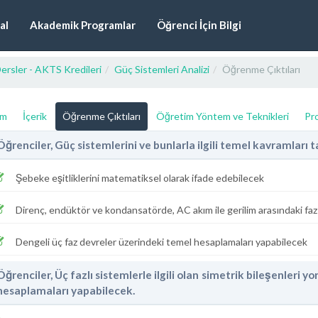
al
Akademik Programlar
Öğrenci İçin Bilgi
ersler - AKTS Kredileri
Güç Sistemleri Analizi
Öğrenme Çıktıları
ım
İçerik
Öğrenme Çıktıları
Öğretim Yöntem ve Teknikleri
Pro
Öğrenciler, Güç sistemlerini ve bunlarla ilgili temel kavramları 
Şebeke eşitliklerini matematiksel olarak ifade edebilecek
Direnç, endüktör ve kondansatörde, AC akım ile gerilim arasındaki faz il
Dengeli üç faz devreler üzerindeki temel hesaplamaları yapabilecek
Öğrenciler, Üç fazlı sistemlerle ilgili olan simetrik bileşenleri 
hesaplamaları yapabilecek.