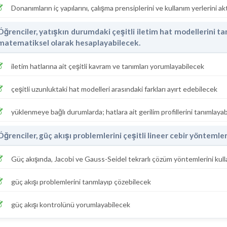
Donanımların iç yapılarını, çalışma prensiplerini ve kullanım yerlerini a
Öğrenciler, yatışkın durumdaki çeşitli iletim hat modellerini ta
matematiksel olarak hesaplayabilecek.
iletim hatlarına ait çeşitli kavram ve tanımları yorumlayabilecek
çeşitli uzunluktaki hat modelleri arasındaki farkları ayırt edebilecek
yüklenmeye bağlı durumlarda; hatlara ait gerilim profillerini tanımlaya
Öğrenciler, güç akışı problemlerini çeşitli lineer cebir yöntemle
Güç akışında, Jacobi ve Gauss-Seidel tekrarlı çözüm yöntemlerini kullan
güç akışı problemlerini tanmlayıp çözebilecek
güç akışı kontrolünü yorumlayabilecek