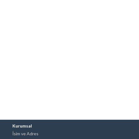
Kurumsal
İsim ve Adres