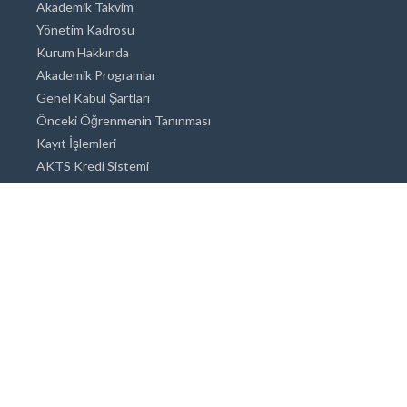
Akademik Takvim
Yönetim Kadrosu
Kurum Hakkında
Akademik Programlar
Genel Kabul Şartları
Önceki Öğrenmenin Tanınması
Kayıt İşlemleri
AKTS Kredi Sistemi
Akademik Danışmanlık
Akademik Programlar
Doktora / Sanatta Yeterlik
Yüksek Lisans
Lisans
Önlisans
Açık ve Uzaktan Eğitim Sistemi
Öğrenci İçin Bilgi
Şehirde Yaşam
Konaklama