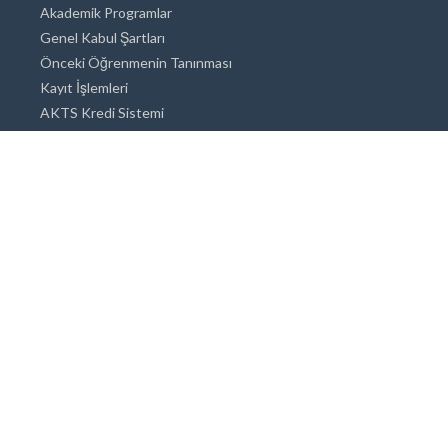
Akademik Programlar
Genel Kabul Şartları
Önceki Öğrenmenin Tanınması
Kayıt İşlemleri
AKTS Kredi Sistemi
Akademik Danışmanlık
Akademik Programlar
Doktora / Sanatta Yeterlik
Yüksek Lisans
Lisans
Önlisans
Açık ve Uzaktan Eğitim Sistemi
Öğrenci İçin Bilgi
Şehirde Yaşam
Konaklama
Beslenme Olanakları
Tıbbi Olanaklar