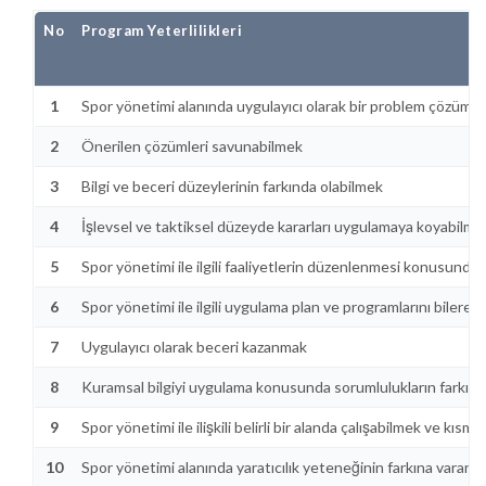
No
Program Yeterlilikleri
1
Spor yönetimi alanında uygulayıcı olarak bir problem çözümünde
2
Önerilen çözümleri savunabilmek
3
Bilgi ve beceri düzeylerinin farkında olabilmek
4
İşlevsel ve taktiksel düzeyde kararları uygulamaya koyabilme
5
Spor yönetimi ile ilgili faaliyetlerin düzenlenmesi konusunda
6
Spor yönetimi ile ilgili uygulama plan ve programlarını bilerek,
7
Uygulayıcı olarak beceri kazanmak
8
Kuramsal bilgiyi uygulama konusunda sorumlulukların farkına
9
Spor yönetimi ile ilişkili belirli bir alanda çalışabilmek ve kı
10
Spor yönetimi alanında yaratıcılık yeteneğinin farkına varara