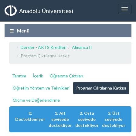
Anadolu Üniversitesi
Menü
Dersler - AKTS Kredileri
Almanca II
Program Çıktılarına Katkısı
Tanıtım
İçerik
Öğrenme Çıktıları
Öğretim Yöntem ve Teknikleri
Program Çıktılarına Katkısı
Ölçme ve Değerlendirme
0:
1: Alt
2: Orta
3: Üst
Desteklemiyor
seviyede
seviyede
seviyede
destekliyor
destekliyor
destekliyor