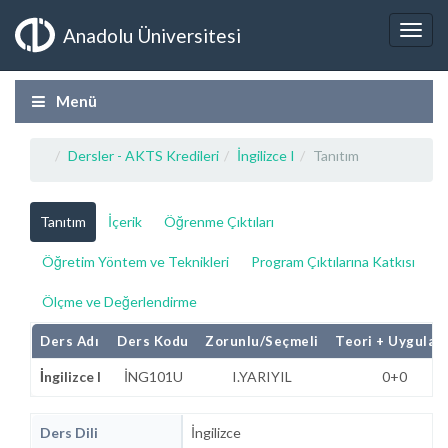
Anadolu Üniversitesi
Menü
Dersler - AKTS Kredileri
İngilizce I
Tanıtım
Tanıtım
İçerik
Öğrenme Çıktıları
Öğretim Yöntem ve Teknikleri
Program Çıktılarına Katkısı
Ölçme ve Değerlendirme
Ders Adı
Ders Kodu
Zorunlu/Seçmeli
Teori + Uygulam
İngilizce I
İNG101U
I.YARIYIL
0+0
Ders Dili
İngilizce