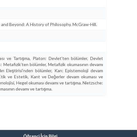
e and Beyond: A History of Philosophy. McGraw-Hill.
ı ve Tartışma, Platon: Devlet’ten bölümler, Devlet
: Metafizik’ten bölümler, Metafizik okumasının devamı
lın Eleştirisi’nden bölümler, Kan: Epistemoloji devam
 Etik ve Estetik, Kant ve Değerler devam okuması ve
enolojisi, Hegel okuması devamı ve tartışma. Nietzsche:
masının devamı ve tartışma.
Öğrenci İçin Bilgi