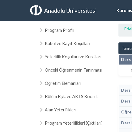
Anadolu Üniversitesi
Kurums
Edeb
Program Profili
Kabul ve Kayıt Koşulları
Tanıt
Yeterlilik Koşulları ve Kuralları
Ders 
Önceki Öğrenmenin Tanınması
Öğretim Elemanları
Ders 
Bölüm Bşk. ve AKTS Koord.
Ders 
Alan Yeterlilikleri
Öğret
Program Yeterlilikleri (Çıktıları)
Dersi