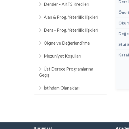
Dersi
Dersler - AKTS Kredileri
Öneri
Alan & Prog. Yeterlilik İlişkileri
Okuma
Ders - Prog. Yeterlilik İlişkileri
Değe
Ölçme ve Değerlendirme
Staj 
Katal
Mezuniyet Koşulları
Üst Derece Programlarına
Geçiş
İstihdam Olanakları
Kurumsal
Akade