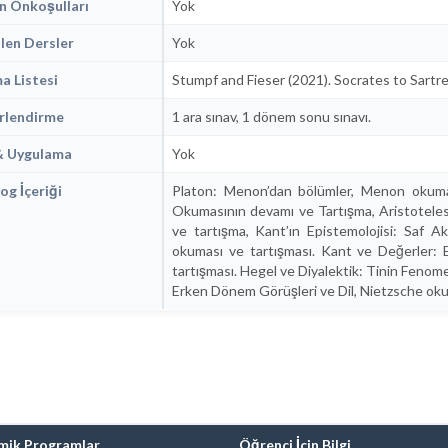
n Önkoşulları
Yok
len Dersler
Yok
 Listesi
Stumpf and Fieser (2021). Socrates to Sartr
rlendirme
1 ara sınav, 1 dönem sonu sınavı.
& Uygulama
Yok
og İçeriği
Platon: Menon’dan bölümler, Menon okumas
Okumasının devamı ve Tartışma, Aristoteles
ve tartışma, Kant’ın Epistemolojisi: Saf Ak
okuması ve tartışması. Kant ve Değerler:
tartışması. Hegel ve Diyalektik: Tinin Fenom
Erken Dönem Görüşleri ve Dil, Nietzsche oku
mik Programlar
Öğrenci İçin Bilgi