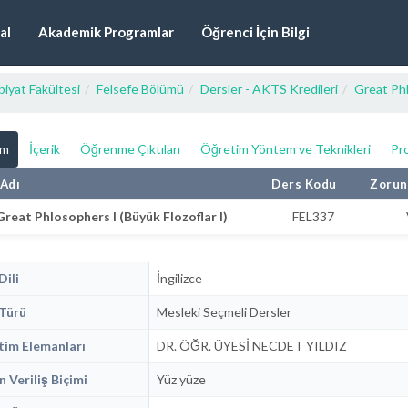
al
Akademik Programlar
Öğrenci İçin Bilgi
iyat Fakültesi
Felsefe Bölümü
Dersler - AKTS Kredileri
Great Phl
ım
İçerik
Öğrenme Çıktıları
Öğretim Yöntem ve Teknikleri
Pro
Adı
Ders Kodu
Zorun
Great Phlosophers I (Büyük Flozoflar I)
FEL337
Dili
İngilizce
Türü
Mesleki Seçmeli Dersler
im Elemanları
DR. ÖĞR. ÜYESİ NECDET YILDIZ
n Veriliş Biçimi
Yüz yüze