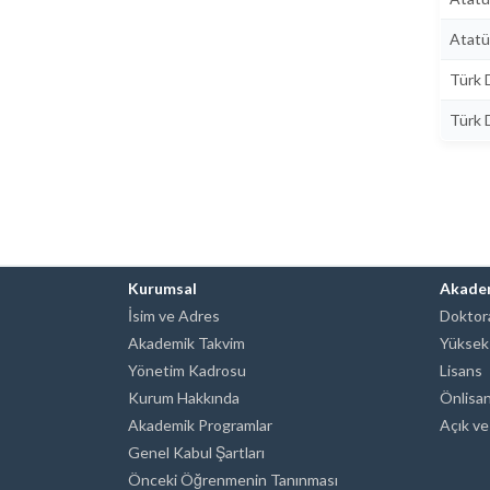
Atatür
Türk D
Türk D
Kurumsal
Akade
İsim ve Adres
Doktora
Akademik Takvim
Yüksek
Yönetim Kadrosu
Lisans
Kurum Hakkında
Önlisa
Akademik Programlar
Açık ve
Genel Kabul Şartları
Önceki Öğrenmenin Tanınması