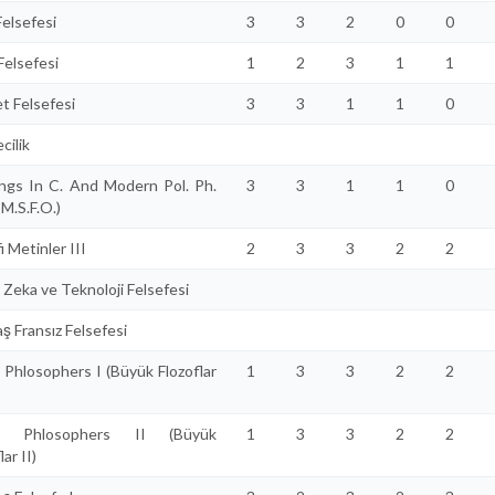
Felsefesi
3
3
2
0
0
Felsefesi
1
2
3
1
1
et Felsefesi
3
3
1
1
0
cilik
ngs In C. And Modern Pol. Ph.
3
3
1
1
0
 M.S.F.O.)
i Metinler III
2
3
3
2
2
 Zeka ve Teknoloji Felsefesi
ş Fransız Felsefesi
 Phlosophers I (Büyük Flozoflar
1
3
3
2
2
t Phlosophers II (Büyük
1
3
3
2
2
lar II)