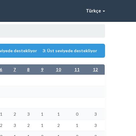
Türkçe
eviyede destekliyor
3: Üst seviyede destekliyor
6
7
8
9
10
11
12
1
2
3
1
1
0
3
2
3
2
1
2
1
3