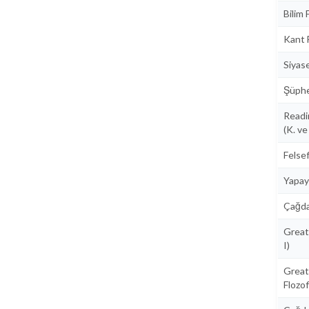
Bilim 
Kant 
Siyas
Şüphe
Readi
(K. ve
Felsef
Yapay
Çağda
Great
I)
Grea
Flozof