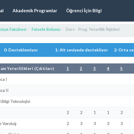
al
Akademik Programlar
Öğrenci İçin Bilgi
iyat Fakültesi
Felsefe Bölümü
Ders - Prog. Yeterlilik İlişkileri
0: Desteklemiyor
1: Alt seviyede destekliyor
2: Orta s
am Yeterlilikleri (Çıktıları)
1
2
3
4
5
ca I
ca II
Bilgi Teknolojisi
2
2
1
1
2
e Varoluş
2
3
3
3
3