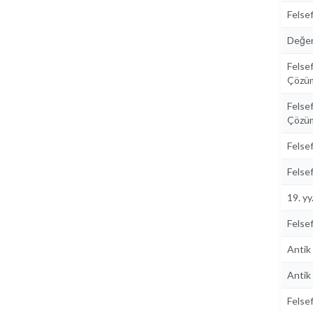
Felsef
Değer
Felse
Çözüm
Felse
Çözüm
Felsef
Felsef
19. yy
Felsef
Antik
Antik
Felsef