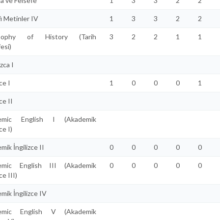
a ve Felsefe
1
3
3
2
2
i Metinler IV
1
3
3
2
2
osophy of History (Tarih
3
2
2
1
1
esi)
zca I
ce I
1
0
0
0
1
ce II
emic English I (Akademik
ce I)
ik İngilizce II
0
0
0
0
0
emic English III (Akademik
0
0
0
0
0
ce III)
mik İngilizce IV
emic English V (Akademik