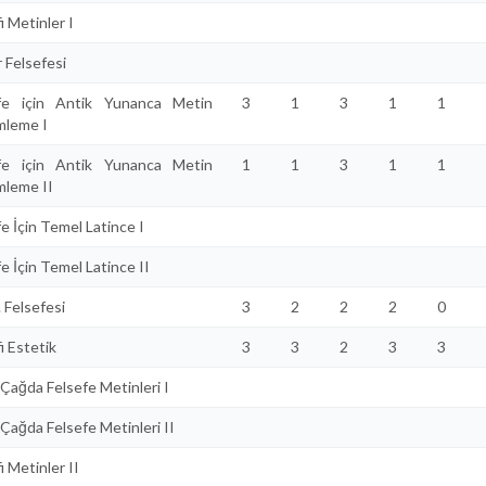
i Metinler I
 Felsefesi
fe için Antik Yunanca Metin
3
1
3
1
1
leme I
fe için Antik Yunanca Metin
1
1
3
1
1
leme II
e İçin Temel Latince I
e İçin Temel Latince II
. Felsefesi
3
2
2
2
0
i Estetik
3
3
2
3
3
 Çağda Felsefe Metinleri I
 Çağda Felsefe Metinleri II
i Metinler II