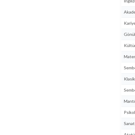
İngili
Akade
Kariy
Gönül
Kültür
Matem
Sembo
Klasi
Sembo
Mantı
Psikol
Sanat 
Atatür