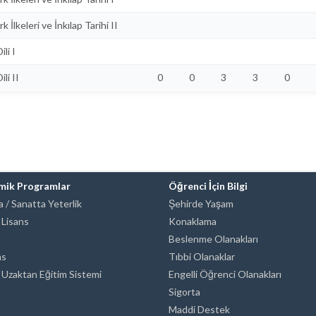
k İlkeleri ve İnkılap Tarihi II
ili I
ili II
0
0
3
3
0
mik Programlar
Öğrenci İçin Bilgi
 / Sanatta Yeterlik
Şehirde Yaşam
 Lisans
Konaklama
Beslenme Olanakları
ns
Tıbbi Olanaklar
 Uzaktan Eğitim Sistemi
Engelli Öğrenci Olanakları
Sigorta
Maddi Destek