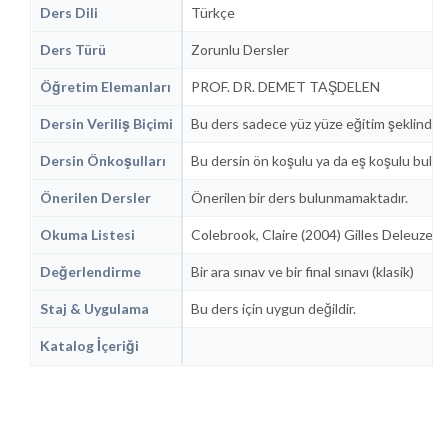
Ders Dili
Türkçe
Ders Türü
Zorunlu Dersler
Öğretim Elemanları
PROF. DR. DEMET TAŞDELEN
Dersin Veriliş Biçimi
Bu ders sadece yüz yüze eğitim şeklinde 
Dersin Önkoşulları
Bu dersin ön koşulu ya da eş koşulu bulu
Önerilen Dersler
Önerilen bir ders bulunmamaktadır.
Okuma Listesi
Colebrook, Claire (2004) Gilles Deleuze. Ç
Değerlendirme
Bir ara sınav ve bir final sınavı (klasik)
Staj & Uygulama
Bu ders için uygun değildir.
Katalog İçeriği