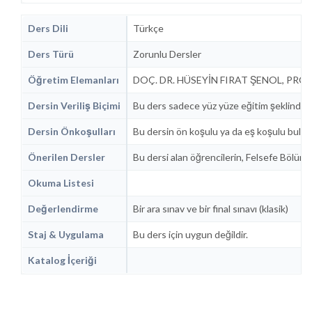
Ders Dili
Türkçe
Ders Türü
Zorunlu Dersler
Öğretim Elemanları
DOÇ. DR. HÜSEYİN FIRAT ŞENOL, PROF
Dersin Veriliş Biçimi
Bu ders sadece yüz yüze eğitim şeklinde 
Dersin Önkoşulları
Bu dersin ön koşulu ya da eş koşulu bulu
Önerilen Dersler
Bu dersi alan öğrencilerin, Felsefe Bölümün
Okuma Listesi
Değerlendirme
Bir ara sınav ve bir final sınavı (klasik)
Staj & Uygulama
Bu ders için uygun değildir.
Katalog İçeriği