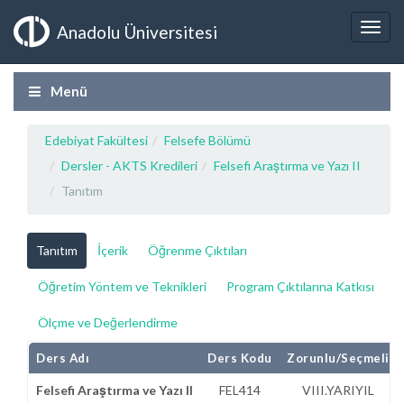
Anadolu Üniversitesi
Menü
Edebiyat Fakültesi
Felsefe Bölümü
Dersler - AKTS Kredileri
Felsefi Araştırma ve Yazı II
Tanıtım
Tanıtım
İçerik
Öğrenme Çıktıları
Öğretim Yöntem ve Teknikleri
Program Çıktılarına Katkısı
Ölçme ve Değerlendirme
Ders Adı
Ders Kodu
Zorunlu/Seçmeli
Felsefi Araştırma ve Yazı II
FEL414
VIII.YARIYIL