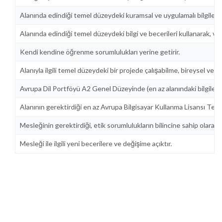
Alanında edindiği temel düzeydeki kuramsal ve uygulamalı bilgileri a
Alanında edindiği temel düzeydeki bilgi ve becerileri kullanarak, ver
Kendi kendine öğrenme sorumlulukları yerine getirir.
Alanıyla ilgili temel düzeydeki bir projede çalışabilme, bireysel vey
Avrupa Dil Portföyü A2 Genel Düzeyinde (en az alanındaki bilgileri ta
Alanının gerektirdiği en az Avrupa Bilgisayar Kullanma Lisansı Temel Dü
Mesleğinin gerektirdiği, etik sorumlulukların bilincine sahip olara
Mesleği ile ilgili yeni becerilere ve değişime açıktır.