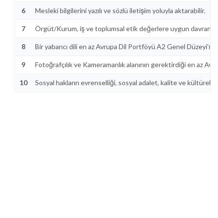
6
Mesleki bilgilerini yazılı ve sözlü iletişim yoluyla aktarabilir.
7
Örgüt/Kurum, iş ve toplumsal etik değerlere uygun davranır.
8
Bir yabancı dili en az Avrupa Dil Portföyü A2 Genel Düzeyi’nde k
9
Fotoğrafçılık ve Kameramanlık alanının gerektirdiği en az Avrupa 
10
Sosyal hakların evrenselliği, sosyal adalet, kalite ve kültürel d