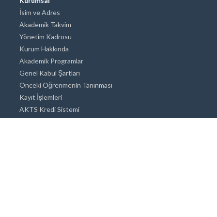
Kurumsal
İsim ve Adres
Akademik Takvim
Yönetim Kadrosu
Kurum Hakkında
Akademik Programlar
Genel Kabul Şartları
Önceki Öğrenmenin Tanınması
Kayıt İşlemleri
AKTS Kredi Sistemi
Akademik Danışmanlık
Akademik Programlar
Doktora / Sanatta Yeterlik
Yüksek Lisans
Lisans
Önlisans
Açık ve Uzaktan Eğitim Sistemi
Öğrenci İçin Bilgi