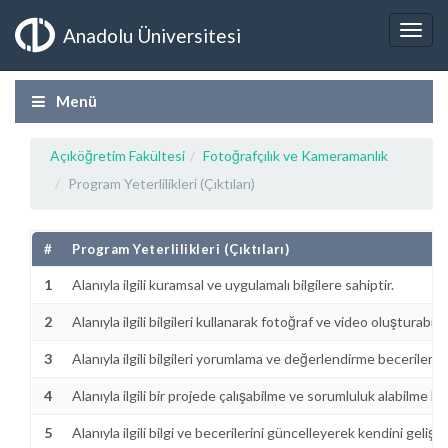
Anadolu Üniversitesi
Menü
Açıköğretim Fakültesi
Fotoğrafçılık ve Kameramanlık
Program Yeterlilikleri (Çıktıları)
#
Program Yeterlilikleri (Çıktıları)
1
Alanıyla ilgili kuramsal ve uygulamalı bilgilere sahiptir.
2
Alanıyla ilgili bilgileri kullanarak fotoğraf ve video oluşturabilir.
3
Alanıyla ilgili bilgileri yorumlama ve değerlendirme becerilerine
4
Alanıyla ilgili bir projede çalışabilme ve sorumluluk alabilme be
5
Alanıyla ilgili bilgi ve becerilerini güncelleyerek kendini geliştir