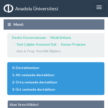
Anadolu Üniversitesi
Menü
Devlet Konservatuvarı
Müzik Bölümü
Yaylı Çalgılar Anasanat Dalı
Keman Programı
Alan & Prog. Yeterlilik İlişkileri
0: Desteklemiyor
1: Alt seviyede destekliyor
2: Orta seviyede destekliyor
3: Üst seviyede destekliyor
Alan Yeterlilikleri