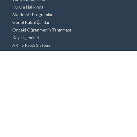
Kurum Hakkında
Akademik Programlar
Genel Kabul Şartları
Önceki Öğrenmenin Tanınması
Kayıt İşlemleri
AKTS Kredi Sistemi
Akademik Danışmanlık
Akademik Programlar
Doktora / Sanatta Yeterlik
Yüksek Lisans
Lisans
Önlisans
Açık ve Uzaktan Eğitim Sistemi
Öğrenci İçin Bilgi
Şehirde Yaşam
Konaklama
Beslenme Olanakları