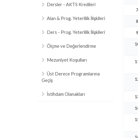
Dersler - AKTS Kredileri
Alan & Prog. Yeterlilik İlişkileri
Ders - Prog. Yeterlilik İlişkileri
1
Ölçme ve Değerlendirme
Mezuniyet Koşulları
1
Üst Derece Programlarına
1
Geçiş
İstihdam Olanakları
1
1
1
1