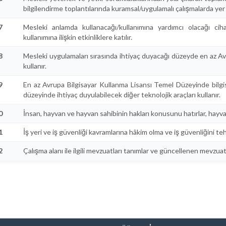
bilgilendirme toplantılarında kuramsal/uygulamalı çalışmalarda yer al
7
Mesleki anlamda kullanacağı/kullanımına yardımcı olacağı cihazla
kullanımına ilişkin etkinliklere katılır.
8
Mesleki uygulamaları sırasında ihtiyaç duyacağı düzeyde en az Avr
kullanır.
9
En az Avrupa Bilgisayar Kullanma Lisansı Temel Düzeyinde bilgisay
düzeyinde ihtiyaç duyulabilecek diğer teknolojik araçları kullanır.
0
İnsan, hayvan ve hayvan sahibinin hakları konusunu hatırlar, hayvan
1
İş yeri ve iş güvenliği kavramlarına hâkim olma ve iş güvenliğini t
2
Çalışma alanı ile ilgili mevzuatları tanımlar ve güncellenen mevzuat