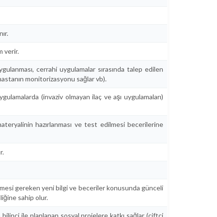
ır.
 verir.
ulanması, cerrahi uygulamalar sırasında talep edilen
 hastanın monitorizasyonu sağlar vb).
gulamalarda (invaziv olmayan ilaç ve aşı uygulamaları)
teryalinin hazırlanması ve test edilmesi becerilerine
r.
inmesi gereken yeni bilgi ve beceriler konusunda günceli
liğine sahip olur.
linci ile planlanan sosyal projelere katkı sağlar (çiftçi