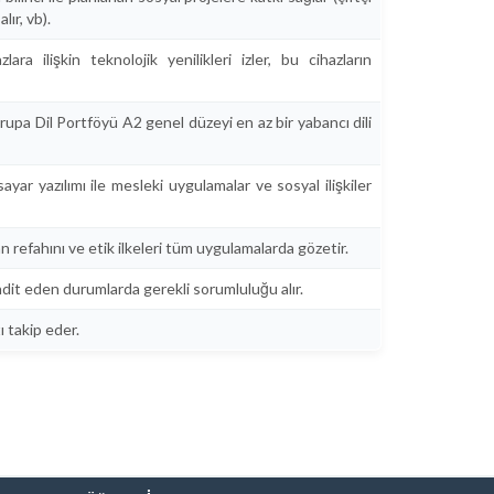
ır, vb).
ra ilişkin teknolojik yenilikleri izler, bu cihazların
upa Dil Portföyü A2 genel düzeyi en az bir yabancı dili
ar yazılımı ile mesleki uygulamalar ve sosyal ilişkiler
 refahını ve etik ilkeleri tüm uygulamalarda gözetir.
ehdit eden durumlarda gerekli sorumluluğu alır.
ı takip eder.