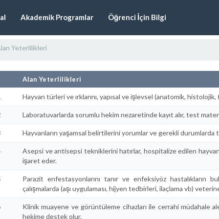
al
Akademik Programlar
Öğrenci İçin Bilgi
lan Yeterlilikleri
#
Alan Yeterlilikleri
1
Hayvan türleri ve ırklarını, yapısal ve işlevsel (anatomik, histolojik, 
2
Laboratuvarlarda sorumlu hekim nezaretinde kayıt alır, test materya
3
Hayvanların yaşamsal belirtilerini yorumlar ve gerekli durumlarda t
4
Asepsi ve antisepsi tekniklerini hatırlar, hospitalize edilen hay
işaret eder.
5
Parazit enfestasyonlarını tanır ve enfeksiyöz hastalıkların bul
çalışmalarda (aşı uygulaması, hijyen tedbirleri, ilaçlama vb) veteri
6
Klinik muayene ve görüntüleme cihazları ile cerrahi müdahale alet
hekime destek olur.