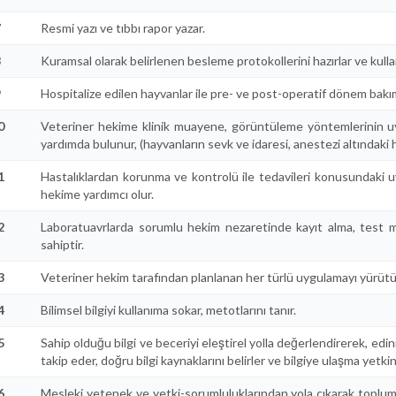
7
Resmi yazı ve tıbbı rapor yazar.
8
Kuramsal olarak belirlenen besleme protokollerini hazırlar ve kullan
9
Hospitalize edilen hayvanlar ile pre- ve post-operatif dönem bakım
0
Veteriner hekime klinik muayene, görüntüleme yöntemlerinin uyg
yardımda bulunur, (hayvanların sevk ve idaresi, anestezi altındaki
1
Hastalıklardan korunma ve kontrolü ile tedavileri konusundaki uy
hekime yardımcı olur.
2
Laboratuavrlarda sorumlu hekim nezaretinde kayıt alma, test ma
sahiptir.
3
Veteriner hekim tarafından planlanan her türlü uygulamayı yürütü
4
Bilimsel bilgiyi kullanıma sokar, metotlarını tanır.
5
Sahip olduğu bilgi ve beceriyi eleştirel yolla değerlendirerek, ed
takip eder, doğru bilgi kaynaklarını belirler ve bilgiye ulaşma yetkin
6
Mesleki yetenek ve yetki-sorumluluklarından yola çıkarak toplum bi