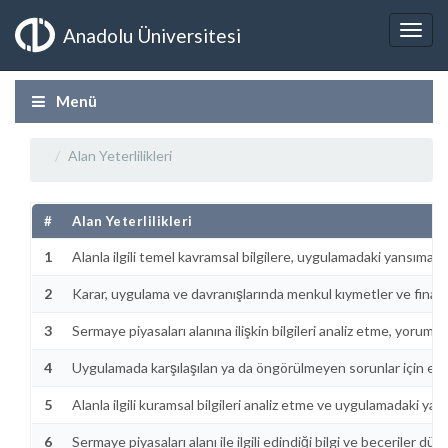
Anadolu Üniversitesi
Menü
Alan Yeterlilikleri
#
Alan Yeterlilikleri
1
Alanla ilgili temel kavramsal bilgilere, uygulamadaki yansımala
2
Karar, uygulama ve davranışlarında menkul kıymetler ve finansal
3
Sermaye piyasaları alanına ilişkin bilgileri analiz etme, yorum
4
Uygulamada karşılaşılan ya da öngörülmeyen sorunlar için ekip 
5
Alanla ilgili kuramsal bilgileri analiz etme ve uygulamadaki ya
6
Sermaye piyasaları alanı ile ilgili edindiği bilgi ve beceriler düz