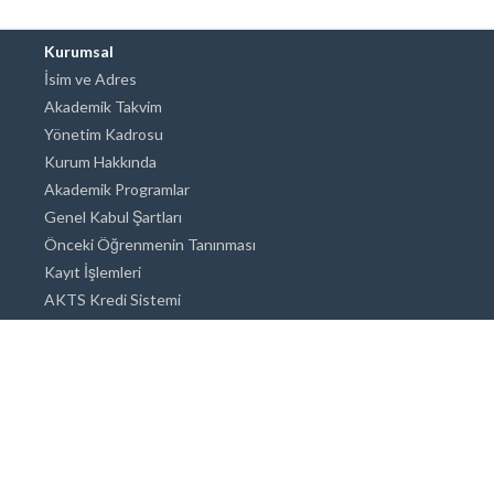
Kurumsal
İsim ve Adres
Akademik Takvim
Yönetim Kadrosu
Kurum Hakkında
Akademik Programlar
Genel Kabul Şartları
Önceki Öğrenmenin Tanınması
Kayıt İşlemleri
AKTS Kredi Sistemi
Akademik Danışmanlık
Akademik Programlar
Doktora / Sanatta Yeterlik
Yüksek Lisans
Lisans
Önlisans