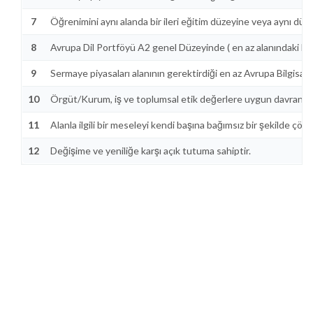
7
Öğrenimini aynı alanda bir ileri eğitim düzeyine veya aynı düz
8
Avrupa Dil Portföyü A2 genel Düzeyinde ( en az alanındaki bilgil
9
Sermaye piyasaları alanının gerektirdiği en az Avrupa Bilgisayar 
10
Örgüt/Kurum, iş ve toplumsal etik değerlere uygun davranır.
11
Alanla ilgili bir meseleyi kendi başına bağımsız bir şekilde çöze
12
Değişime ve yeniliğe karşı açık tutuma sahiptir.