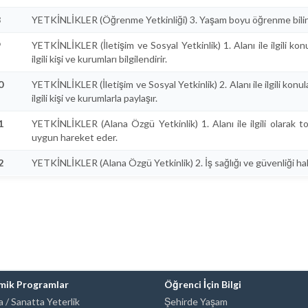
8
YETKİNLİKLER (Öğrenme Yetkinliği) 3. Yaşam boyu öğrenme bilinc
9
YETKİNLİKLER (İletişim ve Sosyal Yetkinlik) 1. Alanı ile ilgili ko
ilgili kişi ve kurumları bilgilendirir.
0
YETKİNLİKLER (İletişim ve Sosyal Yetkinlik) 2. Alanı ile ilgili konu
ilgili kişi ve kurumlarla paylaşır.
1
YETKİNLİKLER (Alana Özgü Yetkinlik) 1. Alanı ile ilgili olarak to
uygun hareket eder.
2
YETKİNLİKLER (Alana Özgü Yetkinlik) 2. İş sağlığı ve güvenliği hakk
mik Programlar
Öğrenci İçin Bilgi
 / Sanatta Yeterlik
Şehirde Yaşam