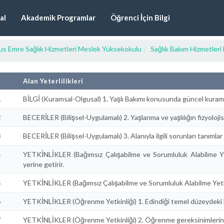
al
Akademik Programlar
Öğrenci İçin Bilgi
us Emre Sağlık Hizmetleri Meslek Yüksekokulu
Sağlık Bakım Hizmetler
#
Alan Yeterlilikleri
1
BİLGİ (Kuramsal-Olgusal) 1. Yaşlı Bakımı konusunda güncel kuramsal
2
BECERİLER (Bilişsel-Uygulamalı) 2. Yaşlanma ve yaşlılığın fizyolojisi
3
BECERİLER (Bilişsel-Uygulamalı) 3. Alanıyla ilgili sorunları tanımlar 
4
YETKİNLİKLER (Bağımsız Çalışabilme ve Sorumluluk Alabilme Yetk
yerine getirir.
5
YETKİNLİKLER (Bağımsız Çalışabilme ve Sorumluluk Alabilme Yetkinl
6
YETKİNLİKLER (Öğrenme Yetkinliği) 1. Edindiği temel düzeydeki bilg
7
YETKİNLİKLER (Öğrenme Yetkinliği) 2. Öğrenme gereksinimlerini b