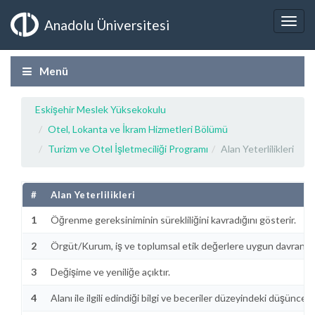
Anadolu Üniversitesi
Menü
Eskişehir Meslek Yüksekokulu
Otel, Lokanta ve İkram Hizmetleri Bölümü
Turizm ve Otel İşletmeciliği Programı
Alan Yeterlilikleri
#
Alan Yeterlilikleri
1
Öğrenme gereksiniminin sürekliliğini kavradığını gösterir.
2
Örgüt/Kurum, iş ve toplumsal etik değerlere uygun davranır.
3
Değişime ve yeniliğe açıktır.
4
Alanı ile ilgili edindiği bilgi ve beceriler düzeyindeki düşüncelerin