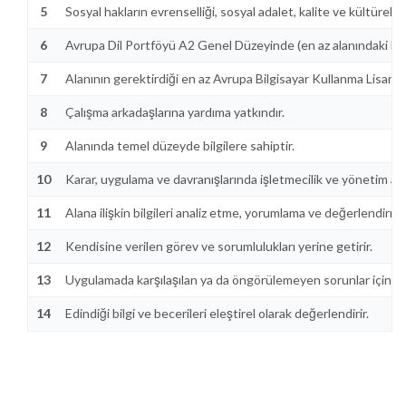
5
Sosyal hakların evrenselliği, sosyal adalet, kalite ve kültürel d
6
Avrupa Dil Portföyü A2 Genel Düzeyinde (en az alanındaki bilgile
7
Alanının gerektirdiği en az Avrupa Bilgisayar Kullanma Lisansı Te
8
Çalışma arkadaşlarına yardıma yatkındır.
9
Alanında temel düzeyde bilgilere sahiptir.
10
Karar, uygulama ve davranışlarında işletmecilik ve yönetim alanı
11
Alana ilişkin bilgileri analiz etme, yorumlama ve değerlendirme
12
Kendisine verilen görev ve sorumlulukları yerine getirir.
13
Uygulamada karşılaşılan ya da öngörülemeyen sorunlar için eki
14
Edindiği bilgi ve becerileri eleştirel olarak değerlendirir.