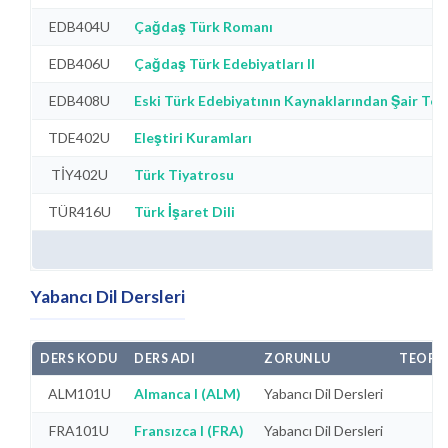
EDB404U
Çağdaş Türk Romanı
EDB406U
Çağdaş Türk Edebiyatları II
EDB408U
Eski Türk Edebiyatının Kaynaklarından Şair Tezk
TDE402U
Eleştiri Kuramları
TİY402U
Türk Tiyatrosu
TÜR416U
Türk İşaret Dili
Yabancı Dil Dersleri
DERS KODU
DERS ADI
ZORUNLU
TEORI
ALM101U
Almanca I (ALM)
Yabancı Dil Dersleri
FRA101U
Fransızca I (FRA)
Yabancı Dil Dersleri