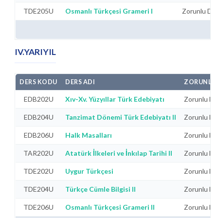
TDE205U
Osmanlı Türkçesi Grameri I
Zorunlu Der
IV.YARIYIL
DERS KODU
DERS ADI
ZORUNLU
EDB202U
Xıv-Xv. Yüzyıllar Türk Edebiyatı
Zorunlu De
EDB204U
Tanzimat Dönemi Türk Edebiyatı II
Zorunlu De
EDB206U
Halk Masalları
Zorunlu De
TAR202U
Atatürk İlkeleri ve İnkılap Tarihi II
Zorunlu De
TDE202U
Uygur Türkçesi
Zorunlu De
TDE204U
Türkçe Cümle Bilgisi II
Zorunlu De
TDE206U
Osmanlı Türkçesi Grameri II
Zorunlu De