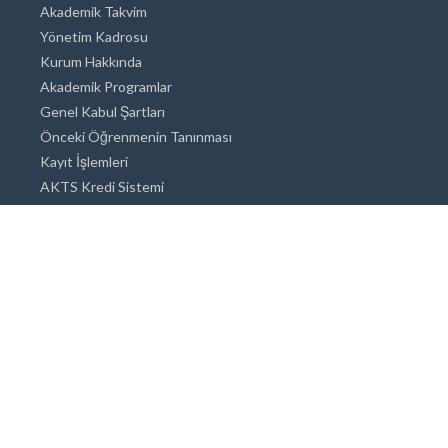
Akademik Takvim
Yönetim Kadrosu
Kurum Hakkında
Akademik Programlar
Genel Kabul Şartları
Önceki Öğrenmenin Tanınması
Kayıt İşlemleri
AKTS Kredi Sistemi
Akademik Danışmanlık
Akademik Programlar
Doktora / Sanatta Yeterlik
Yüksek Lisans
Lisans
Önlisans
Açık ve Uzaktan Eğitim Sistemi
Öğrenci İçin Bilgi
Şehirde Yaşam
Konaklama