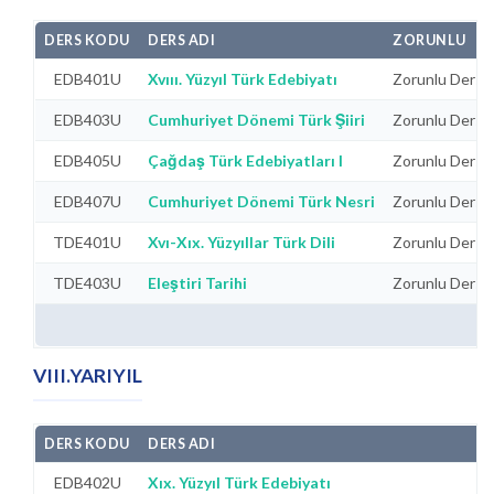
DERS KODU
DERS ADI
ZORUNLU
EDB401U
Xvııı. Yüzyıl Türk Edebiyatı
Zorunlu Dersle
EDB403U
Cumhuriyet Dönemi Türk Şiiri
Zorunlu Dersle
EDB405U
Çağdaş Türk Edebiyatları I
Zorunlu Dersle
EDB407U
Cumhuriyet Dönemi Türk Nesri
Zorunlu Dersle
TDE401U
Xvı-Xıx. Yüzyıllar Türk Dili
Zorunlu Dersle
TDE403U
Eleştiri Tarihi
Zorunlu Dersle
VIII.YARIYIL
DERS KODU
DERS ADI
EDB402U
Xıx. Yüzyıl Türk Edebiyatı