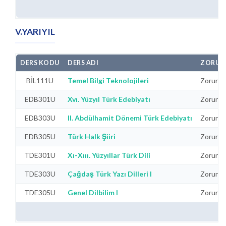
V.YARIYIL
DERS KODU
DERS ADI
ZORUN
BİL111U
Temel Bilgi Teknolojileri
Zorunlu
EDB301U
Xvı. Yüzyıl Türk Edebiyatı
Zorunlu
EDB303U
II. Abdülhamit Dönemi Türk Edebiyatı
Zorunlu
EDB305U
Türk Halk Şiiri
Zorunlu
TDE301U
Xı-Xııı. Yüzyıllar Türk Dili
Zorunlu
TDE303U
Çağdaş Türk Yazı Dilleri I
Zorunlu
TDE305U
Genel Dilbilim I
Zorunlu