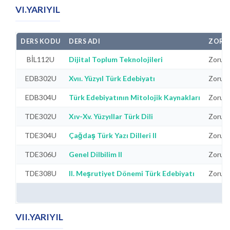
VI.YARIYIL
DERS KODU
DERS ADI
ZORU
BİL112U
Dijital Toplum Teknolojileri
Zorunl
EDB302U
Xvıı. Yüzyıl Türk Edebiyatı
Zorunl
EDB304U
Türk Edebiyatının Mitolojik Kaynakları
Zorunl
TDE302U
Xıv-Xv. Yüzyıllar Türk Dili
Zorunl
TDE304U
Çağdaş Türk Yazı Dilleri II
Zorunl
TDE306U
Genel Dilbilim II
Zorunl
TDE308U
II. Meşrutiyet Dönemi Türk Edebiyatı
Zorunl
VII.YARIYIL