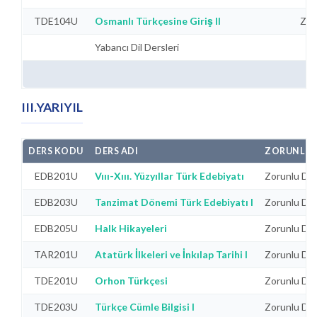
TDE104U
Osmanlı Türkçesine Giriş II
Zor
Yabancı Dil Dersleri
III.YARIYIL
DERS KODU
DERS ADI
ZORUNLU
EDB201U
Vııı-Xııı. Yüzyıllar Türk Edebiyatı
Zorunlu Der
EDB203U
Tanzimat Dönemi Türk Edebiyatı I
Zorunlu Der
EDB205U
Halk Hikayeleri
Zorunlu Der
TAR201U
Atatürk İlkeleri ve İnkılap Tarihi I
Zorunlu Der
TDE201U
Orhon Türkçesi
Zorunlu Der
TDE203U
Türkçe Cümle Bilgisi I
Zorunlu Der