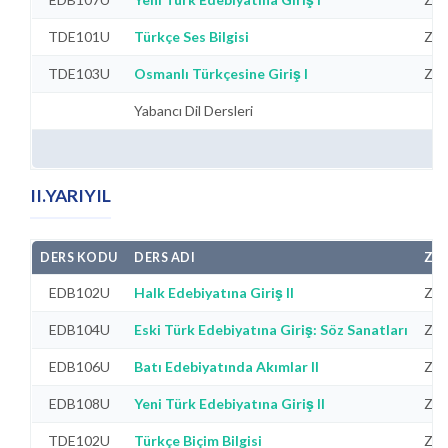
TDE101U
Türkçe Ses Bilgisi
Zor
TDE103U
Osmanlı Türkçesine Giriş I
Zor
Yabancı Dil Dersleri
II.YARIYIL
DERS KODU
DERS ADI
ZO
EDB102U
Halk Edebiyatına Giriş II
Zor
EDB104U
Eski Türk Edebiyatına Giriş: Söz Sanatları
Zor
EDB106U
Batı Edebiyatında Akımlar II
Zor
EDB108U
Yeni Türk Edebiyatına Giriş II
Zor
TDE102U
Türkçe Biçim Bilgisi
Zor