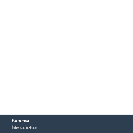
Kurumsal
İsim ve Adres