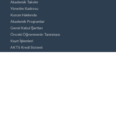
Akademik Takvim
Yönetim Kadrosu
Kurum Hakkında
Akademik Programlar
Genel Kabul Şartları
Önceki Öğrenmenin Tanınması
Kayıt İşlemleri
AKTS Kredi Sistemi
Akademik Danışmanlık
Akademik Programlar
Doktora / Sanatta Yeterlik
Yüksek Lisans
Lisans
Önlisans
Açık ve Uzaktan Eğitim Sistemi
Öğrenci İçin Bilgi
Şehirde Yaşam
Konaklama