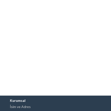
Kurumsal
İsim ve Adres