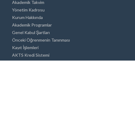
Akademik Takvim
Yönetim Kadrosu
Kurum Hakkında
Akademik Programlar
Genel Kabul Şartları
Önceki Öğrenmenin Tanınması
Kayıt İşlemleri
AKTS Kredi Sistemi
Akademik Danışmanlık
Akademik Programlar
Doktora / Sanatta Yeterlik
Yüksek Lisans
Lisans
Önlisans
Açık ve Uzaktan Eğitim Sistemi
Öğrenci İçin Bilgi
Şehirde Yaşam
Konaklama