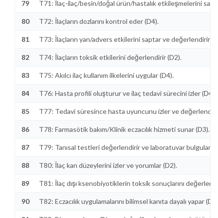
79
T71: İlaç-ilaç/besin/doğal ürün/hastalık etkileşmelerini sapt
80
T72: İlaçların dozlarını kontrol eder (D4).
81
T73: İlaçların yan/advers etkilerini saptar ve değerlendirir (D
82
T74: İlaçların toksik etkilerini değerlendirir (D2).
83
T75: Akılcı ilaç kullanım ilkelerini uygular (D4).
84
T76: Hasta profili oluşturur ve ilaç tedavi sürecini izler (D4).
85
T77: Tedavi süresince hasta uyuncunu izler ve değerlendirir
86
T78: Farmasötik bakım/Klinik eczacılık hizmeti sunar (D3).
87
T79: Tanısal testleri değerlendirir ve laboratuvar bulgularını
88
T80: İlaç kan düzeylerini izler ve yorumlar (D2).
89
T81: İlaç dışı ksenobiyotiklerin toksik sonuçlarını değerlendir
90
T82: Eczacılık uygulamalarını bilimsel kanıta dayalı yapar (D4)