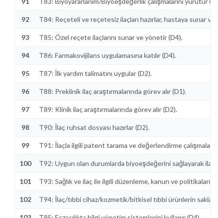
91
T83: Biyoyararlanım/Biyoeşdeğerlik çalışmalarını yürütür (D2
92
T84: Reçeteli ve reçetesiz ilaçları hazırlar, hastaya sunar ve
93
T85: Özel reçete ilaçlarını sunar ve yönetir (D4).
94
T86: Farmakovijilans uygulamasına katılır (D4).
95
T87: İlk yardım talimatını uygular (D2).
96
T88: Preklinik ilaç araştırmalarında görev alır (D1).
97
T89: Klinik ilaç araştırmalarında görev alır (D2).
98
T90: İlaç ruhsat dosyası hazırlar (D2).
99
T91: İlaçla ilgili patent tarama ve değerlendirme çalışmaları 
100
T92: Uygun olan durumlarda biyoeşdeğerini sağlayarak ilaç 
101
T93: Sağlık ve ilaç ile ilgili düzenleme, kanun ve politikaları d
102
T94: İlaç/tıbbi cihaz/kozmetik/bitkisel tıbbi ürünlerin sakla
103
T95: Eczacılıkta bilgi yönetim sistemlerini kullanır (D4).