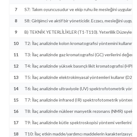
7
S7: Takım oyuncusudur ve ekip ruhu ile mesleğini uygular: Eczac
8
S8: Girişimci ve aktif bir yöneticidir. Eczacı, mesleğini uygul
9
B) TEKNİK YETERLİLİKLER (T1-T110). Yeterlilik Düzeyleri (D
10
T2: İlaç analizinde kolon kromatografisi yöntemini kullanır (D
11
T3: İlaç analizinde gaz kromatografisi (GC) verilerini değerlen
12
T4: İlaç analizinde yüksek basınçlı likit kromatografisi (HPLC)
13
T5: İlaç analizinde elektrokimyasal yöntemleri kullanır (D2).
14
T6: İlaç analizinde ultraviyole (UV) spektrofotometrik yöntem
15
T7: İlaç analizinde infrared (IR) spektrofotometrik yöntemini 
16
T8: İlaç analizinde nükleer manyetik rezonans (NMR) spektro
17
T9: İlaç analizinde kütle spektroskopisi yöntemi verilerini de
18
T10: İlaç etkin madde/yardımcı maddelerin karakterizasyon an