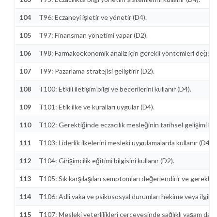
104
T96: Eczaneyi işletir ve yönetir (D4).
105
T97: Finansman yönetimi yapar (D2).
106
T98: Farmakoekonomik analiz için gerekli yöntemleri değerle
107
T99: Pazarlama stratejisi geliştirir (D2).
108
T100: Etkili iletişim bilgi ve becerilerini kullanır (D4).
109
T101: Etik ilke ve kuralları uygular (D4).
110
T102: Gerektiğinde eczacılık mesleğinin tarihsel gelişimi kon
111
T103: Liderlik ilkelerini mesleki uygulamalarda kullanır (D4).
112
T104: Girişimcilik eğitimi bilgisini kullanır (D2).
113
T105: Sık karşılaşılan semptomları değerlendirir ve gerekli y
114
T106: Adli vaka ve psikososyal durumları hekime veya ilgili k
115
T107: Mesleki yeterlilikleri çerçevesinde sağlıklı yaşam danı