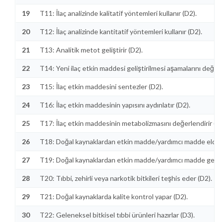
19
T11: İlaç analizinde kalitatif yöntemleri kullanır (D2).
20
T12: İlaç analizinde kantitatif yöntemleri kullanır (D2).
21
T13: Analitik metot geliştirir (D2).
22
T14: Yeni ilaç etkin maddesi geliştirilmesi aşamalarını değerl
23
T15: İlaç etkin maddesini sentezler (D2).
24
T16: İlaç etkin maddesinin yapısını aydınlatır (D2).
25
T17: İlaç etkin maddesinin metabolizmasını değerlendirir (D3
26
T18: Doğal kaynaklardan etkin madde/yardımcı madde elde 
27
T19: Doğal kaynaklardan etkin madde/yardımcı madde gelişti
28
T20: Tıbbi, zehirli veya narkotik bitkileri teşhis eder (D2).
29
T21: Doğal kaynaklarda kalite kontrol yapar (D2).
30
T22: Geleneksel bitkisel tıbbi ürünleri hazırlar (D3).