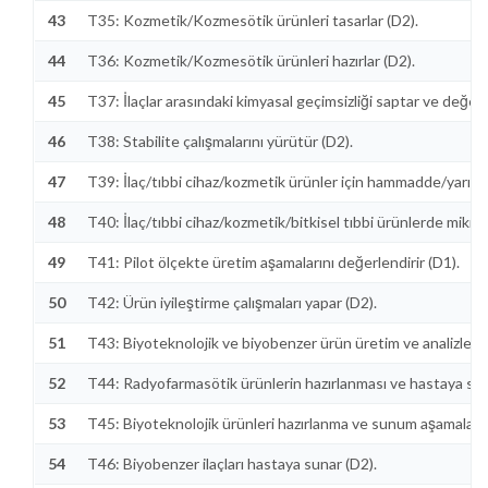
43
T35: Kozmetik/Kozmesötik ürünleri tasarlar (D2).
44
T36: Kozmetik/Kozmesötik ürünleri hazırlar (D2).
45
T37: İlaçlar arasındaki kimyasal geçimsizliği saptar ve değerle
46
T38: Stabilite çalışmalarını yürütür (D2).
47
T39: İlaç/tıbbi cihaz/kozmetik ürünler için hammadde/yarı m
48
T40: İlaç/tıbbi cihaz/kozmetik/bitkisel tıbbi ürünlerde mikr
49
T41: Pilot ölçekte üretim aşamalarını değerlendirir (D1).
50
T42: Ürün iyileştirme çalışmaları yapar (D2).
51
T43: Biyoteknolojik ve biyobenzer ürün üretim ve analizlerin
52
T44: Radyofarmasötik ürünlerin hazırlanması ve hastaya sun
53
T45: Biyoteknolojik ürünleri hazırlanma ve sunum aşamaların
54
T46: Biyobenzer ilaçları hastaya sunar (D2).