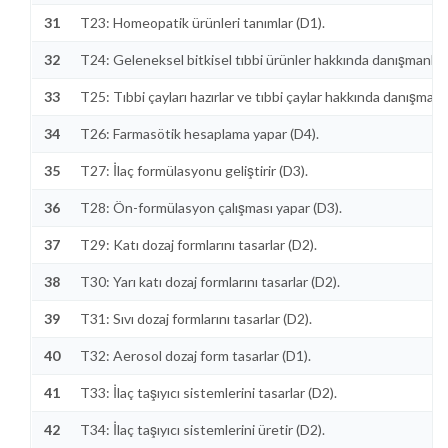
31
T23: Homeopatik ürünleri tanımlar (D1).
32
T24: Geleneksel bitkisel tıbbi ürünler hakkında danışmanlık 
33
T25: Tıbbi çayları hazırlar ve tıbbi çaylar hakkında danışmanl
34
T26: Farmasötik hesaplama yapar (D4).
35
T27: İlaç formülasyonu geliştirir (D3).
36
T28: Ön-formülasyon çalışması yapar (D3).
37
T29: Katı dozaj formlarını tasarlar (D2).
38
T30: Yarı katı dozaj formlarını tasarlar (D2).
39
T31: Sıvı dozaj formlarını tasarlar (D2).
40
T32: Aerosol dozaj form tasarlar (D1).
41
T33: İlaç taşıyıcı sistemlerini tasarlar (D2).
42
T34: İlaç taşıyıcı sistemlerini üretir (D2).