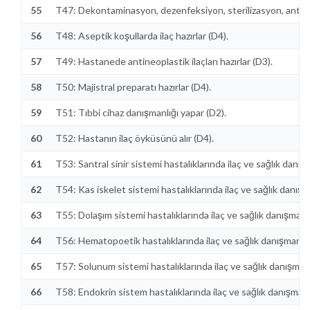
55
T47: Dekontaminasyon, dezenfeksiyon, sterilizasyon, antiseps
56
T48: Aseptik koşullarda ilaç hazırlar (D4).
57
T49: Hastanede antineoplastik ilaçları hazırlar (D3).
58
T50: Majistral preparatı hazırlar (D4).
59
T51: Tıbbi cihaz danışmanlığı yapar (D2).
60
T52: Hastanın ilaç öyküsünü alır (D4).
61
T53: Santral sinir sistemi hastalıklarında ilaç ve sağlık danış
62
T54: Kas iskelet sistemi hastalıklarında ilaç ve sağlık danışm
63
T55: Dolaşım sistemi hastalıklarında ilaç ve sağlık danışmanlı
64
T56: Hematopoetik hastalıklarında ilaç ve sağlık danışmanlığ
65
T57: Solunum sistemi hastalıklarında ilaç ve sağlık danışmanl
66
T58: Endokrin sistem hastalıklarında ilaç ve sağlık danışmanl