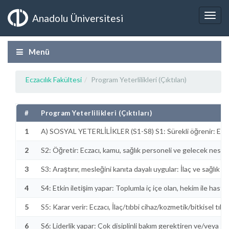
Anadolu Üniversitesi
Menü
Eczacılık Fakültesi
Program Yeterlilikleri (Çıktıları)
#
Program Yeterlilikleri (Çıktıları)
1
A) SOSYAL YETERLİLİKLER (S1-S8) S1: Sürekli öğrenir: Eczacı
2
S2: Öğretir: Eczacı, kamu, sağlık personeli ve gelecek nesil e
3
S3: Araştırır, mesleğini kanıta dayalı uygular: İlaç ve sağlık d
4
S4: Etkin iletişim yapar: Toplumla iç içe olan, hekim ile hasta 
5
S5: Karar verir: Eczacı, İlaç/tıbbi cihaz/kozmetik/bitkisel tıb
6
S6: Liderlik yapar: Çok disiplinli bakım gerektiren ve/veya s