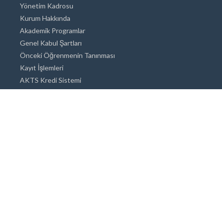
Yönetim Kadrosu
Kurum Hakkında
Akademik Programlar
Genel Kabul Şartları
Önceki Öğrenmenin Tanınması
Kayıt İşlemleri
AKTS Kredi Sistemi
Akademik Danışmanlık
Akademik Programlar
Doktora / Sanatta Yeterlik
Yüksek Lisans
Lisans
Önlisans
Açık ve Uzaktan Eğitim Sistemi
Öğrenci İçin Bilgi
Şehirde Yaşam
Konaklama
Beslenme Olanakları