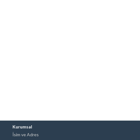
Kurumsal
İsim ve Adres