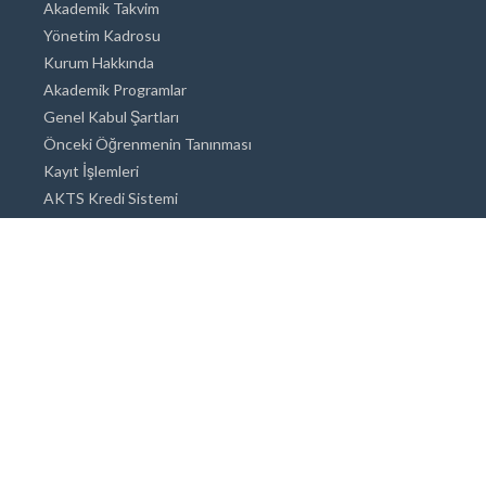
Akademik Takvim
Yönetim Kadrosu
Kurum Hakkında
Akademik Programlar
Genel Kabul Şartları
Önceki Öğrenmenin Tanınması
Kayıt İşlemleri
AKTS Kredi Sistemi
Akademik Danışmanlık
Akademik Programlar
Doktora / Sanatta Yeterlik
Yüksek Lisans
Lisans
Önlisans
Açık ve Uzaktan Eğitim Sistemi
Öğrenci İçin Bilgi
Şehirde Yaşam
Konaklama