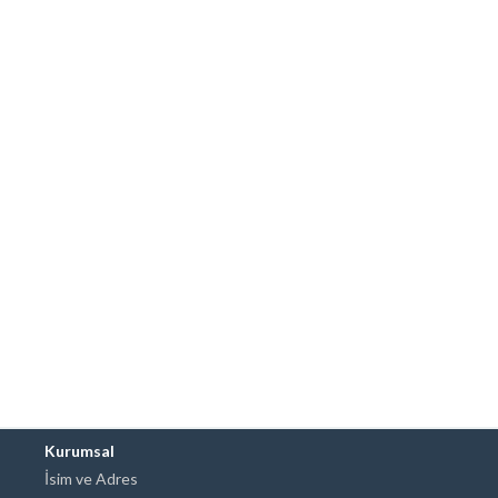
Kurumsal
İsim ve Adres