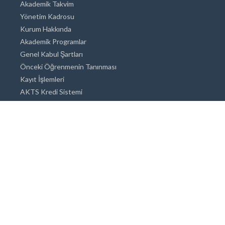
Akademik Takvim
Yönetim Kadrosu
Kurum Hakkında
Akademik Programlar
Genel Kabul Şartları
Önceki Öğrenmenin Tanınması
Kayıt İşlemleri
AKTS Kredi Sistemi
Akademik Danışmanlık
Akademik Programlar
Doktora / Sanatta Yeterlik
Yüksek Lisans
Lisans
Önlisans
Açık ve Uzaktan Eğitim Sistemi
Öğrenci İçin Bilgi
Şehirde Yaşam
Konaklama