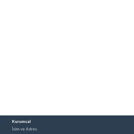
Kurumsal
İsim ve Adres