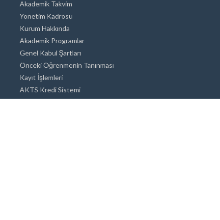
Akademik Takvim
Yönetim Kadrosu
Kurum Hakkında
Akademik Programlar
Genel Kabul Şartları
Önceki Öğrenmenin Tanınması
Kayıt İşlemleri
AKTS Kredi Sistemi
Akademik Danışmanlık
Akademik Programlar
Doktora / Sanatta Yeterlik
Yüksek Lisans
Lisans
Önlisans
Açık ve Uzaktan Eğitim Sistemi
Öğrenci İçin Bilgi
Şehirde Yaşam
Konaklama