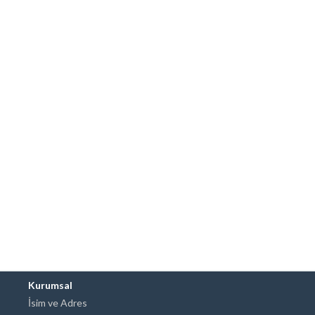
Kurumsal
İsim ve Adres