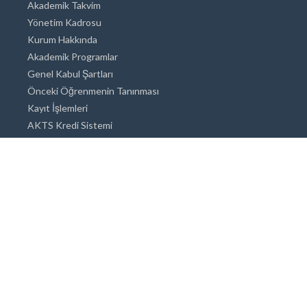
Akademik Takvim
Yönetim Kadrosu
Kurum Hakkında
Akademik Programlar
Genel Kabul Şartları
Önceki Öğrenmenin Tanınması
Kayıt İşlemleri
AKTS Kredi Sistemi
Akademik Danışmanlık
Akademik Programlar
Doktora / Sanatta Yeterlik
Yüksek Lisans
Lisans
Önlisans
Açık ve Uzaktan Eğitim Sistemi
Öğrenci İçin Bilgi
Şehirde Yaşam
Konaklama