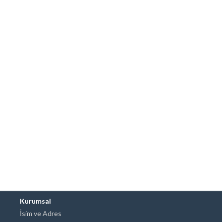
Kurumsal
İsim ve Adres