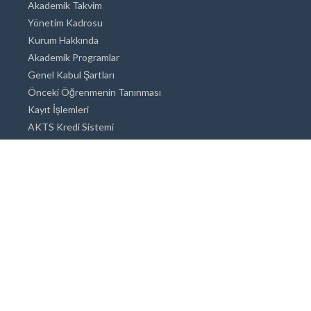
Akademik Takvim
Yönetim Kadrosu
Kurum Hakkında
Akademik Programlar
Genel Kabul Şartları
Önceki Öğrenmenin Tanınması
Kayıt İşlemleri
AKTS Kredi Sistemi
Akademik Danışmanlık
Akademik Programlar
Doktora / Sanatta Yeterlik
Yüksek Lisans
Lisans
Önlisans
Açık ve Uzaktan Eğitim Sistemi
Öğrenci İçin Bilgi
Şehirde Yaşam
Konaklama