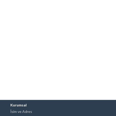
Kurumsal
İsim ve Adres