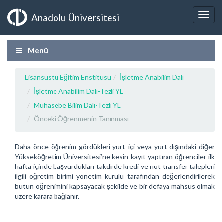
Anadolu Üniversitesi
Menü
Lisansüstü Eğitim Enstitüsü
İşletme Anabilim Dalı
İşletme Anabilim Dalı-Tezli YL
Muhasebe Bilim Dalı-Tezli YL
Önceki Öğrenmenin Tanınması
Daha önce öğrenim gördükleri yurt içi veya yurt dışındaki diğer
Yükseköğretim Üniversitesi’ne kesin kayıt yaptıran öğrenciler ilk
hafta içinde başvurdukları takdirde kredi ve not transfer talepleri
ilgili öğretim birimi yönetim kurulu tarafından değerlendirilerek
bütün öğrenimini kapsayacak şekilde ve bir defaya mahsus olmak
üzere karara bağlanır.