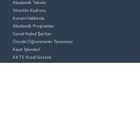
Akademik Takvim
Yönetim Kadrosu
Kurum Hakkında
Akademik Programlar
Genel Kabul Şartları
Önceki Öğrenmenin Tanınması
Kayıt İşlemleri
AKTS Kredi Sistemi
Akademik Danışmanlık
Akademik Programlar
Doktora / Sanatta Yeterlik
Yüksek Lisans
Lisans
Önlisans
Açık ve Uzaktan Eğitim Sistemi
Öğrenci İçin Bilgi
Şehirde Yaşam
Konaklama