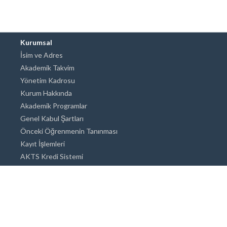
Kurumsal
İsim ve Adres
Akademik Takvim
Yönetim Kadrosu
Kurum Hakkında
Akademik Programlar
Genel Kabul Şartları
Önceki Öğrenmenin Tanınması
Kayıt İşlemleri
AKTS Kredi Sistemi
Akademik Danışmanlık
Akademik Programlar
Doktora / Sanatta Yeterlik
Yüksek Lisans
Lisans