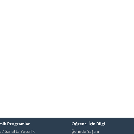
mik Programlar
Öğrenci İçin Bilgi
 / Sanatta Yeterlik
Şehirde Yaşam