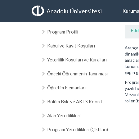
Anadolu Üniversitesi
Kurums
Edeb
Program Profili
Kabul ve Kayıt Koşulları
Arapça 
dinamik
Yeterlilik Koşulları ve Kuralları
amaçlam
konuma 
çağın g
Önceki Öğrenmenin Tanınması
Program
Öğretim Elemanları
yazılı 
Mezunla
roller 
Bölüm Bşk. ve AKTS Koord.
Alan Yeterlilikleri
Program Yeterlilikleri (Çıktıları)