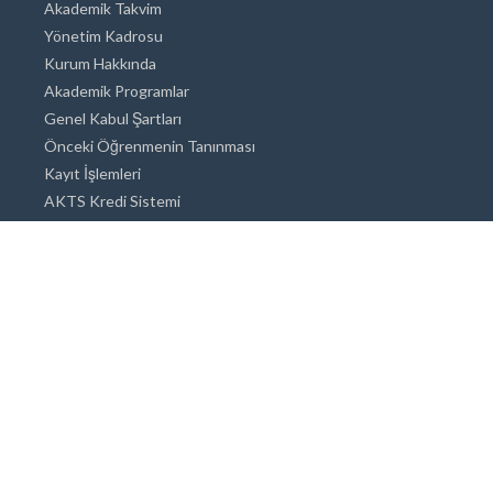
Akademik Takvim
Yönetim Kadrosu
Kurum Hakkında
Akademik Programlar
Genel Kabul Şartları
Önceki Öğrenmenin Tanınması
Kayıt İşlemleri
AKTS Kredi Sistemi
Akademik Danışmanlık
Akademik Programlar
Doktora / Sanatta Yeterlik
Yüksek Lisans
Lisans
Önlisans
Açık ve Uzaktan Eğitim Sistemi
Öğrenci İçin Bilgi
Şehirde Yaşam
Konaklama