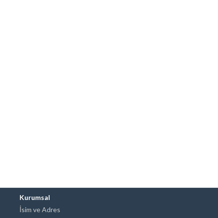
Kurumsal
İsim ve Adres